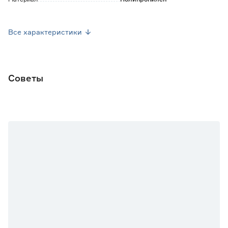
Марка
Cosmoplast
Все характеристики
Страна производства
Россия
Вес брутто (кг)
0.395
Советы