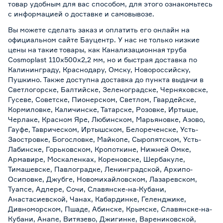
товар удобным для вас способом, для этого ознакомьтесь
с информацией о
доставке и самовывозе
.
Вы можете сделать заказ и оплатить его онлайн на
официальном сайте Бауцентр. У нас не только низкие
цены на такие товары, как Канализационная труба
Cosmoplast 110х500х2,2 мм, но и быстрая доставка по
Калининграду, Краснодару, Омску, Новороссийску,
Пушкино. Также доступна доставка до пункта выдачи в
Светлогорске, Балтийске, Зеленоградске, Черняховске,
Гусеве, Советске, Пионерском, Светлом, Гвардейске,
Кормиловке, Каличинске, Татарске, Розовке, Иртыше,
Черлаке, Красном Яре, Любинском, Марьяновке, Азово,
Гауфе, Таврическом, Иртышском, Белореченске, Усть-
Заостровке, Богословке, Майкопе, Сыропятском, Усть-
Лабинске, Горьковском, Кропоткине, Нижней Омке,
Армавире, Москаленках, Кореновске, Шербакуле,
Тимашевске, Павлоградке, Ленинградской, Архипо-
Осиповке, Джубге, Новомихайловском, Лазаревском,
Туапсе, Адлере, Сочи, Славянске-на-Кубани,
Анастасиевской, Чанах, Кабардинке, Геленджике,
Дивноморском, Пшаде, Абинске, Крымске, Славянске-на-
Кубани, Анапе, Витязево, Джигинке, Варениковской,