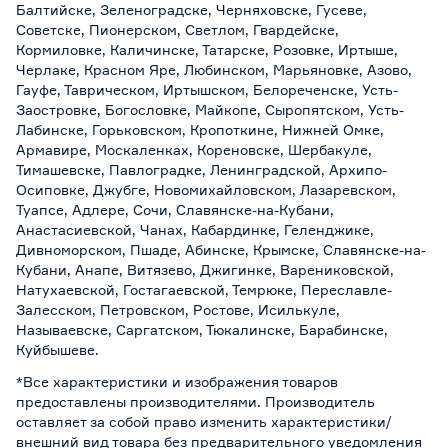
Балтийске, Зеленоградске, Черняховске, Гусеве,
Советске, Пионерском, Светлом, Гвардейске,
Кормиловке, Каличинске, Татарске, Розовке, Иртыше,
Черлаке, Красном Яре, Любинском, Марьяновке, Азово,
Гауфе, Таврическом, Иртышском, Белореченске, Усть-
Заостровке, Богословке, Майкопе, Сыропятском, Усть-
Лабинске, Горьковском, Кропоткине, Нижней Омке,
Армавире, Москаленках, Кореновске, Шербакуле,
Тимашевске, Павлоградке, Ленинградской, Архипо-
Осиповке, Джубге, Новомихайловском, Лазаревском,
Туапсе, Адлере, Сочи, Славянске-на-Кубани,
Анастасиевской, Чанах, Кабардинке, Геленджике,
Дивноморском, Пшаде, Абинске, Крымске, Славянске-на-
Кубани, Анапе, Витязево, Джигинке, Варениковской,
Натухаевской, Гостагаевской, Темрюке, Переславле-
Залесском, Петровском, Ростове, Исилькуле,
Называевске, Саргатском, Тюкалинске, Барабинске,
Куйбышеве.
*Все характеристики и изображения товаров
предоставлены производителями. Производитель
оставляет за собой право изменить характеристики/
внешний вид товара без предварительного уведомления