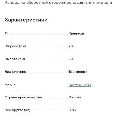
Канвас на оборотной стороне оснащен петлями для
подвешивания к стене.
Уход за изделием: протирать сухой или влажной тканью.
Характеристики
Тип
Канвасы
Ширина (см)
70
Высота (см)
50
Вид рисунка
Транспорт
Марка
Постер-Лайн
Страна производства
Россия
Вес брутто (кг)
0.85