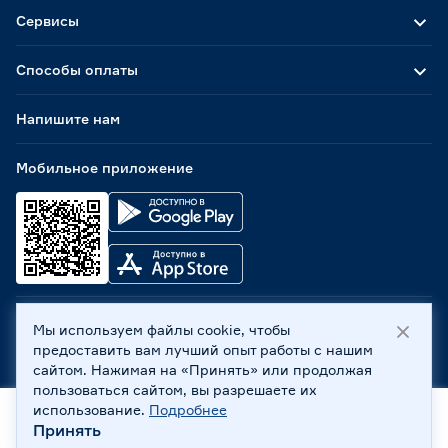
Сервисы
Способы оплаты
Напишите нам
Мобильное приложение
Мы используем файлы cookie, чтобы
ООО «Бауцентр Рус» 2004 -
2026
, 236029, г. Калининград,
предоставить вам лучший опыт работы с нашим
ул. А.Невского, 205. ИНН 7702596813, КПП 390601001 ©
сайтом. Нажимая на «Принять» или продолжая
Все права защищены
пользоваться сайтом, вы разрешаете их
Политика обработки персональных данных
использование.
Подробнее
Правовая информация
Принять
Главная
Каталог
Корзина
Профиль
Охрана труда