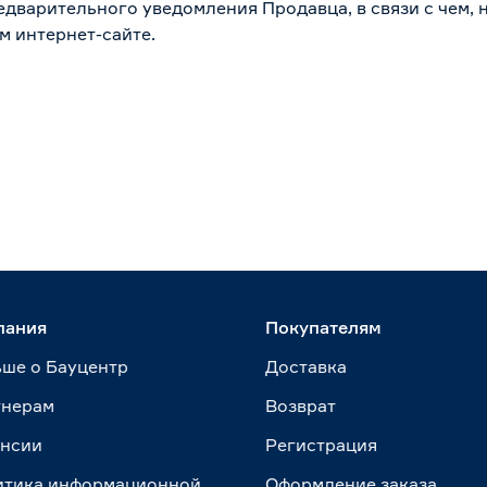
дварительного уведомления Продавца, в связи с чем, н
м интернет-сайте.
пания
Покупателям
ше о Бауцентр
Доставка
тнерам
Возврат
ансии
Регистрация
итика информационной
Оформление заказа