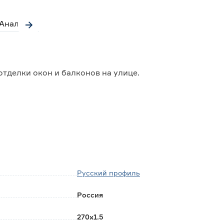
Аналоги
тделки окон и балконов на улице.
 прочный и долговечный материал, неподверженный
Русский профиль
Россия
270х1.5