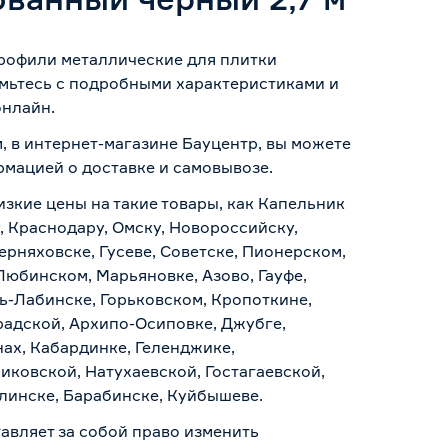
рофили металлические для плитки
омьтесь с подробными характеристиками и
онлайн.
 в интернет-магазине Бауцентр, вы можете
ормацией о
доставке и самовывозе
.
изкие цены на такие товары, как Капельник
 Краснодару, Омску, Новороссийску,
ерняховске, Гусеве, Советске, Пионерском,
Любинском, Марьяновке, Азово, Гауфе,
ь-Лабинске, Горьковском, Кропоткине,
радской, Архипо-Осиповке, Джубге,
нах, Кабардинке, Геленджике,
иковской, Натухаевской, Гостагаевской,
алинске, Барабинске, Куйбышеве.
авляет за собой право изменить