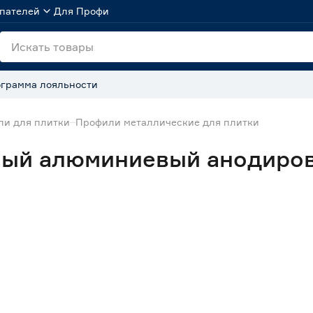
пателей
Для Профи
грамма лояльности
и для плитки
Профили металлические для плитки
ный алюминиевый анодиров