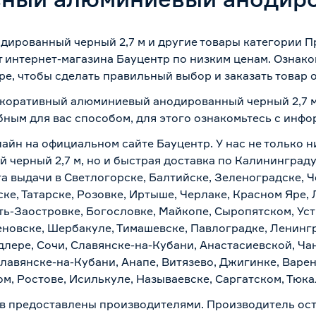
ированный черный 2,7 м и другие товары категории П
т интернет-магазина Бауцентр по низким ценам. Ознак
ре, чтобы сделать правильный выбор и заказать товар 
екоративный алюминиевый анодированный черный 2,7 м,
бным для вас способом, для этого ознакомьтесь с инф
лайн на официальном сайте Бауцентр. У нас не только н
ерный 2,7 м, но и быстрая доставка по Калининграду,
а выдачи в Светлогорске, Балтийске, Зеленоградске, Ч
ке, Татарске, Розовке, Иртыше, Черлаке, Красном Яре, 
ть-Заостровке, Богословке, Майкопе, Сыропятском, Уст
новске, Шербакуле, Тимашевске, Павлоградке, Ленинг
лере, Сочи, Славянске-на-Кубани, Анастасиевской, Ча
лавянске-на-Кубани, Анапе, Витязево, Джигинке, Варен
м, Ростове, Исилькуле, Называевске, Саргатском, Тюк
в предоставлены производителями. Производитель ост