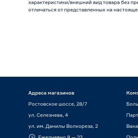
характеристики/внешний вид товара без пре
отличаться от представленных на настояще
Адреса магазинов
Ком
Ростовское шоссе, 28/7
Боль
ул. Селезнева, 4
Пар
ул. им. Данилы Волкореза, 2
Вак
Ежедневно 8 — 22
Пол