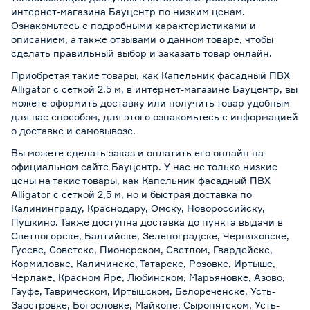
интернет-магазина Бауцентр по низким ценам.
Ознакомьтесь с подробными характеристиками и
описанием, а также отзывами о данном товаре, чтобы
сделать правильный выбор и заказать товар онлайн.
Приобретая такие товары, как Капельник фасадный ПВХ
Alligator с сеткой 2,5 м, в интернет-магазине Бауцентр, вы
можете оформить доставку или получить товар удобным
для вас способом, для этого ознакомьтесь с информацией
о
доставке и самовывозе
.
Вы можете сделать заказ и оплатить его онлайн на
официальном сайте Бауцентр. У нас не только низкие
цены на такие товары, как Капельник фасадный ПВХ
Alligator с сеткой 2,5 м, но и быстрая доставка по
Калининграду, Краснодару, Омску, Новороссийску,
Пушкино. Также доступна доставка до пункта выдачи в
Светлогорске, Балтийске, Зеленоградске, Черняховске,
Гусеве, Советске, Пионерском, Светлом, Гвардейске,
Кормиловке, Каличинске, Татарске, Розовке, Иртыше,
Черлаке, Красном Яре, Любинском, Марьяновке, Азово,
Гауфе, Таврическом, Иртышском, Белореченске, Усть-
Заостровке, Богословке, Майкопе, Сыропятском, Усть-