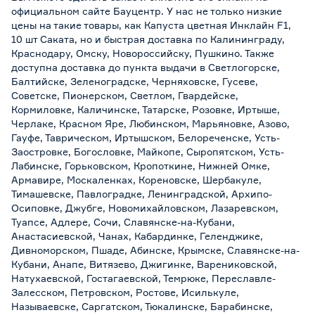
официальном сайте Бауцентр. У нас не только низкие
цены на такие товары, как Капуста цветная Инклайн F1,
10 шт Саката, но и быстрая доставка по Калининграду,
Краснодару, Омску, Новороссийску, Пушкино. Также
доступна доставка до пункта выдачи в Светлогорске,
Балтийске, Зеленоградске, Черняховске, Гусеве,
Советске, Пионерском, Светлом, Гвардейске,
Кормиловке, Каличинске, Татарске, Розовке, Иртыше,
Черлаке, Красном Яре, Любинском, Марьяновке, Азово,
Гауфе, Таврическом, Иртышском, Белореченске, Усть-
Заостровке, Богословке, Майкопе, Сыропятском, Усть-
Лабинске, Горьковском, Кропоткине, Нижней Омке,
Армавире, Москаленках, Кореновске, Шербакуле,
Тимашевске, Павлоградке, Ленинградской, Архипо-
Осиповке, Джубге, Новомихайловском, Лазаревском,
Туапсе, Адлере, Сочи, Славянске-на-Кубани,
Анастасиевской, Чанах, Кабардинке, Геленджике,
Дивноморском, Пшаде, Абинске, Крымске, Славянске-на-
Кубани, Анапе, Витязево, Джигинке, Варениковской,
Натухаевской, Гостагаевской, Темрюке, Переславле-
Залесском, Петровском, Ростове, Исилькуле,
Называевске, Саргатском, Тюкалинске, Барабинске,