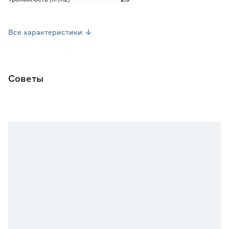
Посев семян
Апрель
Все характеристики
Посев рассады
Май
Форма плода
Эллиптическая
Советы
Марка
Гавриш
Страна производства
Россия
Вес брутто (кг)
0.004