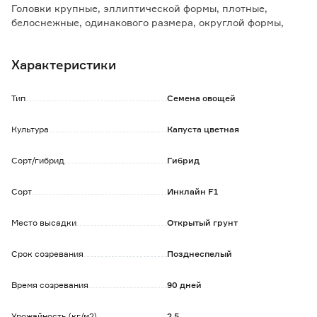
Головки крупные, эллиптической формы, плотные,
белоснежные, одинакового размера, округлой формы,
массой 1,5-2,5 кг.
Гибрид устойчив к основным заболеваниям цветной
Характеристики
капусты, хорошо переносит холод и повышенную
влажность.
Рекомендован для переработки и заморозки. Вкусовые
Тип
Семена овощей
качества отличные.
Культура
Капуста цветная
Сорт/гибрид
Гибрид
Сорт
Инклайн F1
Место высадки
Открытый грунт
Срок созревания
Позднеспелый
Время созревания
90 дней
Урожайность (кг/м2)
2.5