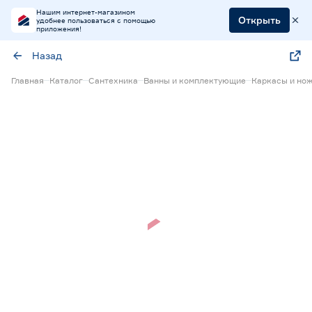
Нашим интернет-магазином
Открыть
удобнее пользоваться с помощью
приложения!
Назад
Главная
Каталог
Сантехника
Ванны и комплектующие
Каркасы и нож