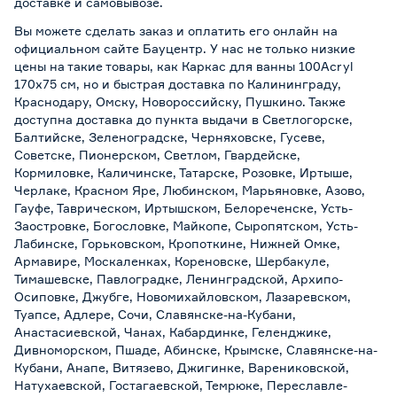
доставке и самовывозе
.
Вы можете сделать заказ и оплатить его онлайн на
официальном сайте Бауцентр. У нас не только низкие
цены на такие товары, как Каркас для ванны 100Acryl
170х75 см, но и быстрая доставка по Калининграду,
Краснодару, Омску, Новороссийску, Пушкино. Также
доступна доставка до пункта выдачи в Светлогорске,
Балтийске, Зеленоградске, Черняховске, Гусеве,
Советске, Пионерском, Светлом, Гвардейске,
Кормиловке, Каличинске, Татарске, Розовке, Иртыше,
Черлаке, Красном Яре, Любинском, Марьяновке, Азово,
Гауфе, Таврическом, Иртышском, Белореченске, Усть-
Заостровке, Богословке, Майкопе, Сыропятском, Усть-
Лабинске, Горьковском, Кропоткине, Нижней Омке,
Армавире, Москаленках, Кореновске, Шербакуле,
Тимашевске, Павлоградке, Ленинградской, Архипо-
Осиповке, Джубге, Новомихайловском, Лазаревском,
Туапсе, Адлере, Сочи, Славянске-на-Кубани,
Анастасиевской, Чанах, Кабардинке, Геленджике,
Дивноморском, Пшаде, Абинске, Крымске, Славянске-на-
Кубани, Анапе, Витязево, Джигинке, Варениковской,
Натухаевской, Гостагаевской, Темрюке, Переславле-