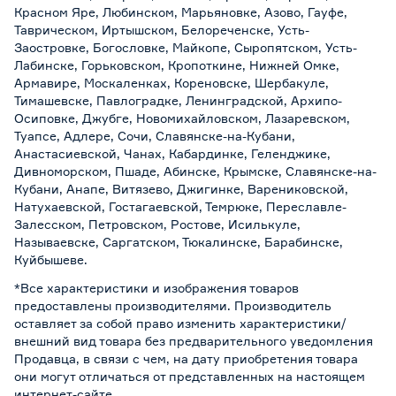
Красном Яре, Любинском, Марьяновке, Азово, Гауфе,
Таврическом, Иртышском, Белореченске, Усть-
Заостровке, Богословке, Майкопе, Сыропятском, Усть-
Лабинске, Горьковском, Кропоткине, Нижней Омке,
Армавире, Москаленках, Кореновске, Шербакуле,
Тимашевске, Павлоградке, Ленинградской, Архипо-
Осиповке, Джубге, Новомихайловском, Лазаревском,
Туапсе, Адлере, Сочи, Славянске-на-Кубани,
Анастасиевской, Чанах, Кабардинке, Геленджике,
Дивноморском, Пшаде, Абинске, Крымске, Славянске-на-
Кубани, Анапе, Витязево, Джигинке, Варениковской,
Натухаевской, Гостагаевской, Темрюке, Переславле-
Залесском, Петровском, Ростове, Исилькуле,
Называевске, Саргатском, Тюкалинске, Барабинске,
Куйбышеве.
*Все характеристики и изображения товаров
предоставлены производителями. Производитель
оставляет за собой право изменить характеристики/
внешний вид товара без предварительного уведомления
Продавца, в связи с чем, на дату приобретения товара
они могут отличаться от представленных на настоящем
интернет-сайте.