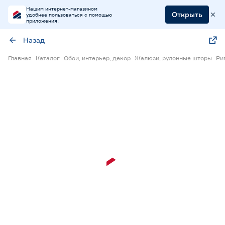
Нашим интернет-магазином
Открыть
удобнее пользоваться с помощью
приложения!
Назад
Главная
Каталог
Обои, интерьер, декор
Жалюзи, рулонные шторы
Ри