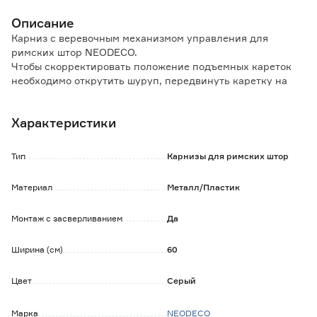
Описание
Карниз с веревочным механизмом управления для
римских штор NEODECO.
Чтобы скорректировать положение подъемных кареток
необходимо открутить шуруп, передвинуть каретку на
нужное место, закрутить шуруп.
Характеристики
Монтаж:
- к стене или потолку - с засверливанием;
- к оконной раме - с засверливанием.
Тип
Карнизы для римских штор
В комплект входят:
Материал
Металл/Пластик
- профиль с лентой-липучкой;
- кронштейны;
Монтаж с засверливанием
Да
- фиксатор шнура и шнур;
- механизм управления;
- заглушка;
Ширина (см)
60
- кольца для римских штор;
- планки-корды для полотна;
Цвет
Серый
- планка-утяжелитель для полотна;
- набор для монтажа (дюбели, саморезы).
Марка
NEODECO