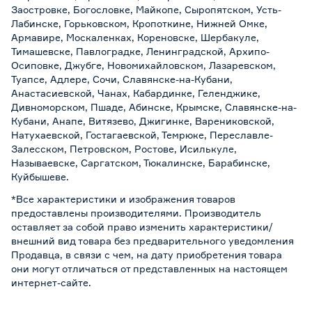
Заостровке, Богословке, Майкопе, Сыропятском, Усть-
Лабинске, Горьковском, Кропоткине, Нижней Омке,
Армавире, Москаленках, Кореновске, Шербакуле,
Тимашевске, Павлоградке, Ленинградской, Архипо-
Осиповке, Джубге, Новомихайловском, Лазаревском,
Туапсе, Адлере, Сочи, Славянске-на-Кубани,
Анастасиевской, Чанах, Кабардинке, Геленджике,
Дивноморском, Пшаде, Абинске, Крымске, Славянске-на-
Кубани, Анапе, Витязево, Джигинке, Варениковской,
Натухаевской, Гостагаевской, Темрюке, Переславле-
Залесском, Петровском, Ростове, Исилькуле,
Называевске, Саргатском, Тюкалинске, Барабинске,
Куйбышеве.
*Все характеристики и изображения товаров
предоставлены производителями. Производитель
оставляет за собой право изменить характеристики/
внешний вид товара без предварительного уведомления
Продавца, в связи с чем, на дату приобретения товара
они могут отличаться от представленных на настоящем
интернет-сайте.