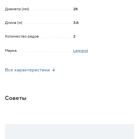
Диаметр (мм)
28
Длина (м)
3.6
Количество рядов
2
Марка
Legrand
Страна производства
Россия
Все характеристики
Вес брутто (кг)
1.98
Советы