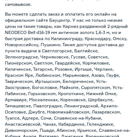
самовывозе
.
Вы можете сделать заказ и оплатить его онлайн на
официальном сайте Бауцентр. У нас не только низкие
цены на такие товары, как Карниз раздвижной 2-рядный
NEODECO Bell d16-19 мм античное золото 1,6-3 м, но и
быстрая доставка по Калининграду, Краснодару, Омску,
Новороссийску, Пушкино. Также доступна доставка до
пункта выдачи в Светлогорске, Балтийске,
Зеленоградске, Черняховске, Гусеве, Советске,
Пионерском, Светлом, Гвардейске, Кормиловке,
Каличинске, Татарске, Розовке, Иртыше, Черлаке,
Красном Яре, Любинском, Марьяновке, Азово, Гауфе,
Таврическом, Иртышском, Белореченске, Усть-
Заостровке, Богословке, Майкопе, Сыропятском, Усть-
Лабинске, Горьковском, Кропоткине, Нижней Омке,
Армавире, Москаленках, Кореновске, Шербакуле,
Тимашевске, Павлоградке, Ленинградской, Архипо-
Осиповке, Джубге, Новомихайловском, Лазаревском,
Туапсе, Адлере, Сочи, Славянске-на-Кубани,
Анастасиевской, Чанах, Кабардинке, Геленджике,
Дивноморском, Пшаде, Абинске, Крымске, Славянске-на-
Кубани, Анапе, Витязево, Джигинке, Варениковской,