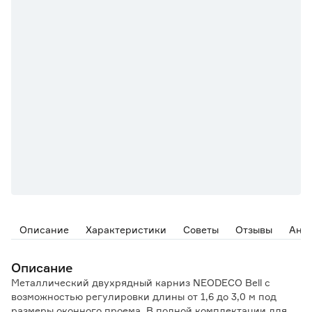
Описание
Характеристики
Советы
Отзывы
Ана
Описание
Металлический двухрядный карниз NEODECO Bell с
возможностью регулировки длины от 1,6 до 3,0 м под
размеры оконного проема. В полной комплектации для