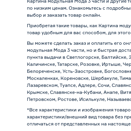
Картина модульная Мода 3 части и другие 
по низким ценам. Ознакомьтесь с подробны
выбор и заказать товар онлайн.
Приобретая такие товары, как Картина моду
товар удобным для вас способом, для этог
Вы можете сделать заказ и оплатить его он
модульная Мода 3 части, но и быстрая дост
пункта выдачи в Светлогорске, Балтийске, 
Каличинске, Татарске, Розовке, Иртыше, Че
Белореченске, Усть-Заостровке, Богословк
Москаленках, Кореновске, Шербакуле, Тим
Лазаревском, Туапсе, Адлере, Сочи, Славян
Крымске, Славянске-на-Кубани, Анапе, Витя
Петровском, Ростове, Исилькуле, Называев
*Все характеристики и изображения товаро
характеристики/внешний вид товара без пре
отличаться от представленных на настояще