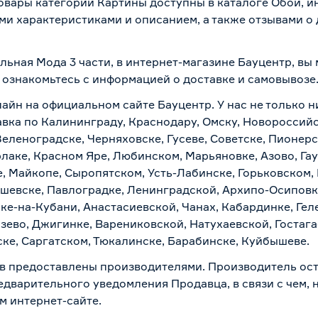
товары категории Картины доступны в каталоге Обои, и
ми характеристиками и описанием, а также отзывами о
льная Мода 3 части, в интернет-магазине Бауцентр, в
о ознакомьтесь с информацией о
доставке и самовывозе
лайн на официальном сайте Бауцентр. У нас не только н
авка по Калининграду, Краснодару, Омску, Новороссийс
Зеленоградске, Черняховске, Гусеве, Советске, Пионер
рлаке, Красном Яре, Любинском, Марьяновке, Азово, Га
е, Майкопе, Сыропятском, Усть-Лабинске, Горьковском,
ашевске, Павлоградке, Ленинградской, Архипо-Осиповк
ске-на-Кубани, Анастасиевской, Чанах, Кабардинке, Ге
зево, Джигинке, Варениковской, Натухаевской, Гостаг
ске, Саргатском, Тюкалинске, Барабинске, Куйбышеве.
в предоставлены производителями. Производитель ост
дварительного уведомления Продавца, в связи с чем, н
м интернет-сайте.