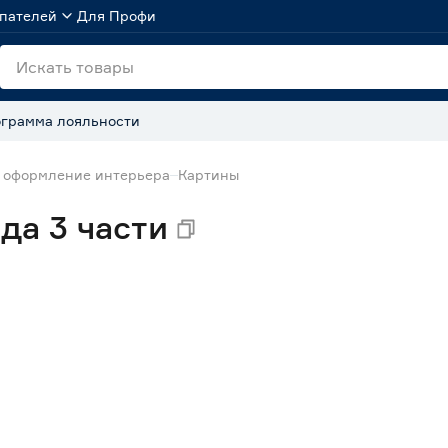
пателей
Для Профи
грамма лояльности
 оформление интерьера
Картины
да 3 части