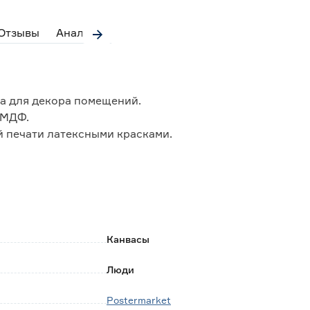
Отзывы
Аналоги
а для декора помещений.
 МДФ.
 печати латексными красками.
тия для подвеса на стену.
Канвасы
Люди
Postermarket