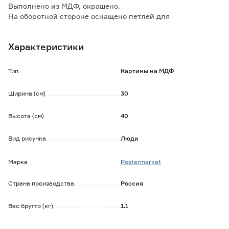
Выполнено из МДФ, окрашено.
На оборотной стороне оснащено петлей для
подвешивания к стене.
Уход за изделием: протирать сухой или влажной тканью.
Характеристики
Тип
Картины на МДФ
Ширина (см)
30
Высота (см)
40
Вид рисунка
Люди
Марка
Postermarket
Страна производства
Россия
Вес брутто (кг)
1.1