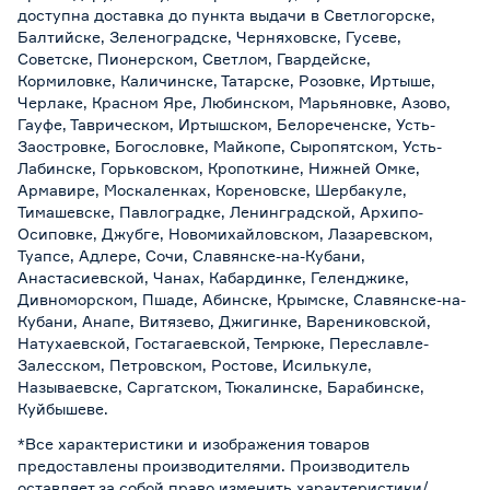
доступна доставка до пункта выдачи в Светлогорске,
Балтийске, Зеленоградске, Черняховске, Гусеве,
Советске, Пионерском, Светлом, Гвардейске,
Кормиловке, Каличинске, Татарске, Розовке, Иртыше,
Черлаке, Красном Яре, Любинском, Марьяновке, Азово,
Гауфе, Таврическом, Иртышском, Белореченске, Усть-
Заостровке, Богословке, Майкопе, Сыропятском, Усть-
Лабинске, Горьковском, Кропоткине, Нижней Омке,
Армавире, Москаленках, Кореновске, Шербакуле,
Тимашевске, Павлоградке, Ленинградской, Архипо-
Осиповке, Джубге, Новомихайловском, Лазаревском,
Туапсе, Адлере, Сочи, Славянске-на-Кубани,
Анастасиевской, Чанах, Кабардинке, Геленджике,
Дивноморском, Пшаде, Абинске, Крымске, Славянске-на-
Кубани, Анапе, Витязево, Джигинке, Варениковской,
Натухаевской, Гостагаевской, Темрюке, Переславле-
Залесском, Петровском, Ростове, Исилькуле,
Называевске, Саргатском, Тюкалинске, Барабинске,
Куйбышеве.
*Все характеристики и изображения товаров
предоставлены производителями. Производитель
оставляет за собой право изменить характеристики/