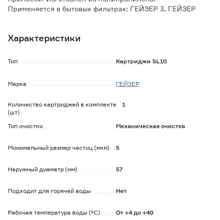
Применяется в бытовых фильтрах: ГЕЙЗЕР 3, ГЕЙЗЕР
Био, ГЕЙЗЕР Ультра Био, в системе обратного осмоса
ГЕЙЗЕР Престиж, а также в магистральных фильтрах 1П.
Характеристики
Обратите внимание:
Ресурс картриджа зависит от качества исходной воды.
Тип
Картриджи SL10
Марка
ГЕЙЗЕР
Количество картриджей в комплекте
1
(шт)
Тип очистки
Механическая очистка
Минимальный размер частиц (мкм)
5
Наружный диаметр (мм)
57
Подходит для горячей воды
Нет
Рабочая температура воды (°С)
От +4 до +40