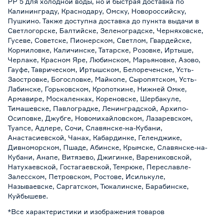
PP 5 для холодной воды, но и быстрая доставка по
Калининграду, Краснодару, Омску, Новороссийску,
Пушкино. Также доступна доставка до пункта выдачи в
Светлогорске, Балтийске, Зеленоградске, Черняховске,
Гусеве, Советске, Пионерском, Светлом, Гвардейске,
Кормиловке, Каличинске, Татарске, Розовке, Иртыше,
Черлаке, Красном Яре, Любинском, Марьяновке, Азово,
Гауфе, Таврическом, Иртышском, Белореченске, Усть-
Заостровке, Богословке, Майкопе, Сыропятском, Усть-
Лабинске, Горьковском, Кропоткине, Нижней Омке,
Армавире, Москаленках, Кореновске, Шербакуле,
Тимашевске, Павлоградке, Ленинградской, Архипо-
Осиповке, Джубге, Новомихайловском, Лазаревском,
Туапсе, Адлере, Сочи, Славянске-на-Кубани,
Анастасиевской, Чанах, Кабардинке, Геленджике,
Дивноморском, Пшаде, Абинске, Крымске, Славянске-на-
Кубани, Анапе, Витязево, Джигинке, Варениковской,
Натухаевской, Гостагаевской, Темрюке, Переславле-
Залесском, Петровском, Ростове, Исилькуле,
Называевске, Саргатском, Тюкалинске, Барабинске,
Куйбышеве.
*Все характеристики и изображения товаров