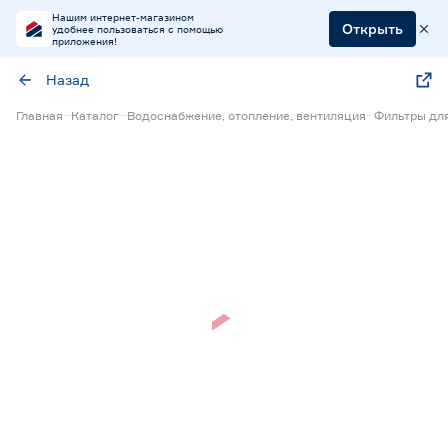
Нашим интернет-магазином
Открыть
удобнее пользоваться с помощью
приложения!
Назад
Главная
Каталог
Водоснабжение, отопление, вентиляция
Фильтры дл