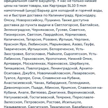
официальном сайте Бауцентр. У нас не только низкие
цены на такие товары, как Картридж SL10 5 мкм
намоточный (шнур) Барьер для холодной и горячей воды,
но и быстрая доставка по Калининграду, Краснодару,
Омску, Новороссийску, Пушкино. Также доступна
доставка до пункта выдачи в Светлогорске, Балтийске,
Зеленоградске, Черняховске, Гусеве, Советске,
Пионерском, Светлом, Гвардейске, Кормиловке,
Каличинске, Татарске, Розовке, Иртыше, Черлаке,
Красном Яре, Любинском, Марьяновке, Азово, Гауфе,
Таврическом, Иртышском, Белореченске, Усть-
Заостровке, Богословке, Майкопе, Сыропятском, Усть-
Лабинске, Горьковском, Кропоткине, Нижней Омке,
Армавире, Москаленках, Кореновске, Шербакуле,
Тимашевске, Павлоградке, Ленинградской, Архипо-
Осиповке, Джубге, Новомихайловском, Лазаревском,
Туапсе, Адлере, Сочи, Славянске-на-Кубани,
Анастасиевской, Чанах, Кабардинке, Геленджике,
Дивноморском, Пшаде, Абинске, Крымске, Славянске-на-
Кубани, Анапе, Витязево, Джигинке, Варениковской,
Натухаевской, Гостагаевской, Темрюке, Переславле-
Залесском, Петровском, Ростове, Исилькуле,
Называевске, Саргатском, Тюкалинске, Барабинске,