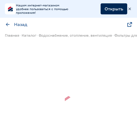
Нашим интернет-магазином
Открыть
удобнее пользоваться с помощью
приложения!
Назад
Главная
Каталог
Водоснабжение, отопление, вентиляция
Фильтры дл