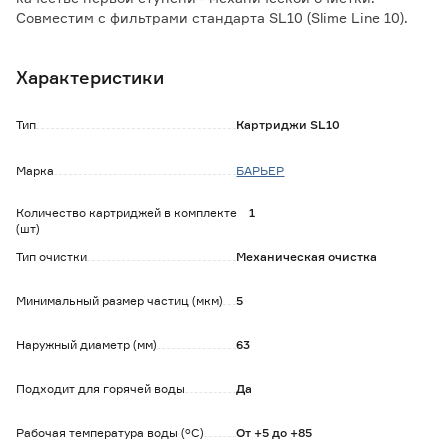
Совместим с фильтрами стандарта SL10 (Slime Line 10).
Обратите внимание:
Характеристики
Ресурс картриджа зависит от качества исходной воды.
Тип
Картриджи SL10
Марка
БАРЬЕР
Количество картриджей в комплекте
1
(шт)
Тип очистки
Механическая очистка
Минимальный размер частиц (мкм)
5
Наружный диаметр (мм)
63
Подходит для горячей воды
Да
Рабочая температура воды (°С)
От +5 до +85