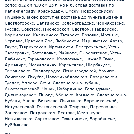
белое d32 см h30 см 23 л, но и быстрая доставка по
Калининграду, Краснодару, Омску, Новороссийску,
Пушкино. Также доступна доставка до пункта выдачи в
Светлогорске, Балтийске, Зеленоградске, Черняховске,
Гусеве, Советске, Пионерском, Светлом, Гвардейске,
Кормиловке, Каличинске, Татарске, Розовке, Иртыше,
Черлаке, Красном Яре, Любинском, Марьяновке, Азово,
Гауфе, Таврическом, Иртышском, Белореченске, Усть-
Заостровке, Богословке, Майкопе, Сыропятском, Усть-
Лабинске, Горьковском, Кропоткине, Нижней Омке,
Армавире, Москаленках, Кореновске, Шербакуле,
Тимашевске, Павлоградке, Ленинградской, Архипо-
Осиповке, Джубге, Новомихайловском, Лазаревском,
Туапсе, Адлере, Сочи, Славянске-на-Кубани,
Анастасиевской, Чанах, Кабардинке, Геленджике,
Дивноморском, Пшаде, Абинске, Крымске, Славянске-на-
Кубани, Анапе, Витязево, Джигинке, Варениковской,
Натухаевской, Гостагаевской, Темрюке, Переславле-
Залесском, Петровском, Ростове, Исилькуле,
Называевске, Саргатском, Тюкалинске, Барабинске,
Куйбышеве.