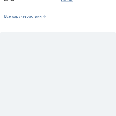
Марка
Cermax
Страна производства
Китай
Все характеристики
Вес брутто (кг)
5.15