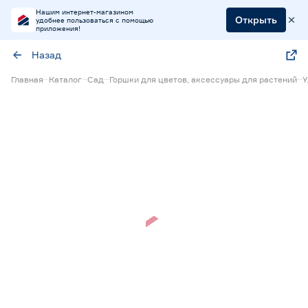
Нашим интернет-магазином
Открыть
удобнее пользоваться с помощью
приложения!
Назад
Главная
Каталог
Сад
Горшки для цветов, аксессуары для растений
У
Нет в наличии