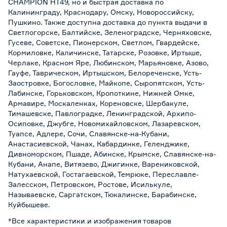
CHAMPION HT49, но и быстрая доставка по
Калининграду, Краснодару, Омску, Новороссийску,
Пушкино. Также доступна доставка до пункта выдачи в
Светлогорске, Балтийске, Зеленоградске, Черняховске,
Гусеве, Советске, Пионерском, Светлом, Гвардейске,
Кормиловке, Каличинске, Татарске, Розовке, Иртыше,
Черлаке, Красном Яре, Любинском, Марьяновке, Азово,
Гауфе, Таврическом, Иртышском, Белореченске, Усть-
Заостровке, Богословке, Майкопе, Сыропятском, Усть-
Лабинске, Горьковском, Кропоткине, Нижней Омке,
Армавире, Москаленках, Кореновске, Шербакуле,
Тимашевске, Павлоградке, Ленинградской, Архипо-
Осиповке, Джубге, Новомихайловском, Лазаревском,
Туапсе, Адлере, Сочи, Славянске-на-Кубани,
Анастасиевской, Чанах, Кабардинке, Геленджике,
Дивноморском, Пшаде, Абинске, Крымске, Славянске-на-
Кубани, Анапе, Витязево, Джигинке, Варениковской,
Натухаевской, Гостагаевской, Темрюке, Переславле-
Залесском, Петровском, Ростове, Исилькуле,
Называевске, Саргатском, Тюкалинске, Барабинске,
Куйбышеве.
*Все характеристики и изображения товаров