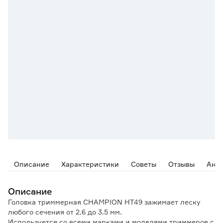
Описание
Характеристики
Советы
Отзывы
Ана
Описание
Головка триммерная CHAMPION HT49 зажимает леску
любого сечения от 2.6 до 3.5 мм.
Используется со всеми марками и моделями триммеров с