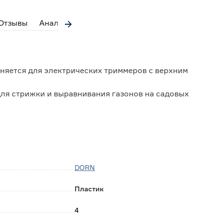
Отзывы
Аналоги
няется для электрических триммеров с верхним
ля стрижки и выравнивания газонов на садовых
а, защищающего механизм от повреждения и
репления;
DORN
вышает удобство эксплуатации инструмента.
Пластик
4