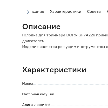
Описание
Характеристики
Советы
Описание
Головка для триммера DORN SF7A226 приме
двигателем.
Изделие является режущим инструментом д
участках.
Особенности и преимущества:
Характеристики
- корпус выполнен из надежного материал
продлевающего срок службы изделия;
- оснащена специальным механизмом для к
Марка
- имеет низкий уровень шума;
- возможность замены кассеты с кордом по
Материал катушки
Длина лески (м)