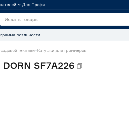
пателей
Для Профи
грамма лояльности
 садовой техники
Катушки для триммеров
а DORN SF7A226