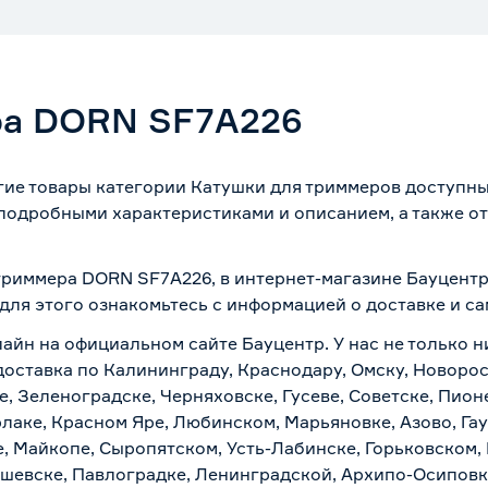
ра DORN SF7A226
ие товары категории Катушки для триммеров доступны
 подробными характеристиками и описанием, а также от
.
 триммера DORN SF7A226, в интернет-магазине Бауцентр
 для этого ознакомьтесь с информацией о
доставке и с
лайн на официальном сайте Бауцентр. У нас не только н
доставка по Калининграду, Краснодару, Омску, Новорос
е, Зеленоградске, Черняховске, Гусеве, Советске, Пион
рлаке, Красном Яре, Любинском, Марьяновке, Азово, Га
е, Майкопе, Сыропятском, Усть-Лабинске, Горьковском,
ашевске, Павлоградке, Ленинградской, Архипо-Осиповк