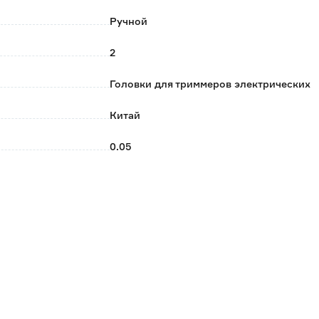
Ручной
2
Головки для триммеров электрических
Китай
0.05
M10x1,25 мм левая