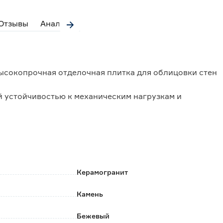
Отзывы
Аналоги
 высокопрочная отделочная плитка для облицовки стен
 устойчивостью к механическим нагрузкам и
спользование в помещениях с интенсивной
и на стены и пол в жилых помещениях.
предназначена для жилых помещений с малой
Керамогранит
вляется только целыми упаковками.
Камень
 до укладки плитки.
Бежевый