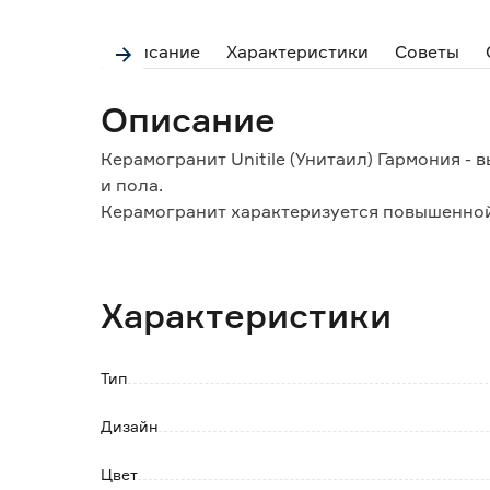
Описание
Характеристики
Советы
Описание
Керамогранит Unitile (Унитаил) Гармония -
и пола.
Керамогранит характеризуется повышенной
обладает широкой сферой применения.
Глянцевая поверхность не предполагает и
проходимостью и рекомендуется для укладк
Характеристики
Плитка имеет класс изностойкости PEI2 и 
проходимостью.
Тип
Обратите внимание:
Продажа и возврат данного товара осущест
Дизайн
Претензии по качеству товара принимаются
Цвет