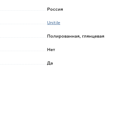
Россия
Unitile
Полированная, глянцевая
Нет
Да
Нет
2
R9
11
Нет