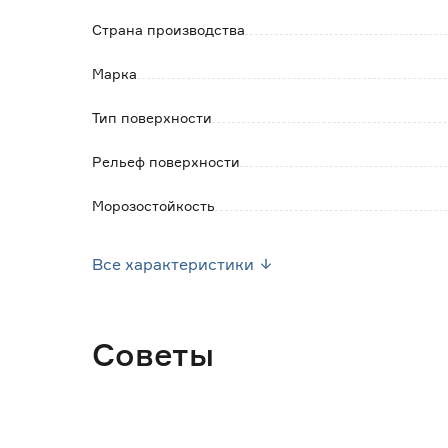
Страна производства
Марка
Тип поверхности
Рельеф поверхности
Морозостойкость
Эффект Сахарный/Sugar (шугар)
Все характеристики
Класс износостойкости
Коэффициент скольжения в обуви
Советы
Количество в упаковке (шт)
Эффект Карвинг/Carving (легкий рельеф)