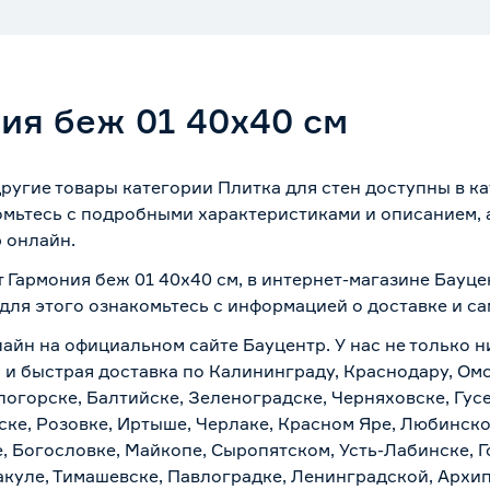
ия беж 01 40х40 см
ругие товары категории Плитка для стен доступны в к
омьтесь с подробными характеристиками и описанием, а
 онлайн.
 Гармония беж 01 40х40 см, в интернет-магазине Бауц
 для этого ознакомьтесь с информацией о
доставке и с
айн на официальном сайте Бауцентр. У нас не только н
 и быстрая доставка по Калининграду, Краснодару, Ом
логорске, Балтийске, Зеленоградске, Черняховске, Гусе
ске, Розовке, Иртыше, Черлаке, Красном Яре, Любинском
, Богословке, Майкопе, Сыропятском, Усть-Лабинске, 
куле, Тимашевске, Павлоградке, Ленинградской, Архи