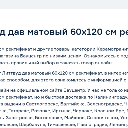
д дав матовый 60х120 см р
см ректификат и другие товары категории Керамогранит
магазина Бауцентр по низким ценам. Ознакомьтесь с п
лать правильный выбор и заказать товар онлайн.
 Литтвуд дав матовый 60х120 см ректификат, в интерн
вас способом, для этого ознакомьтесь с информацией о
айн на официальном сайте Бауцентр. У нас не только н
м ректификат, но и быстрая доставка по Калининграду
а выдачи в Светлогорске, Балтийске, Зеленоградске, Ч
ке, Татарске, Розовке, Иртыше, Черлаке, Красном Яре, 
ть-Заостровке, Богословке, Майкопе, Сыропятском, Уст
новске, Шербакуле, Тимашевске, Павлоградке, Ленинг