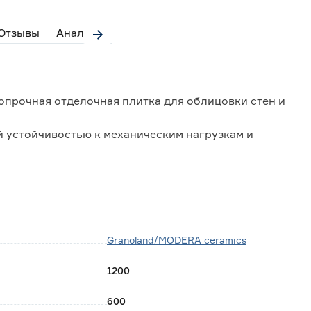
Отзывы
Аналоги
опрочная отделочная плитка для облицовки стен и
 устойчивостью к механическим нагрузкам и
сальное использование плитки в любых помещениях
ко классом износостойкости, заявленным
и предназначена для жилых и общественных
де регулярно ходят в уличной обуви.
Granoland/MODERA ceramics
ляют укладывать керамогранит с минимальным швом
максимально цельной.
1200
600