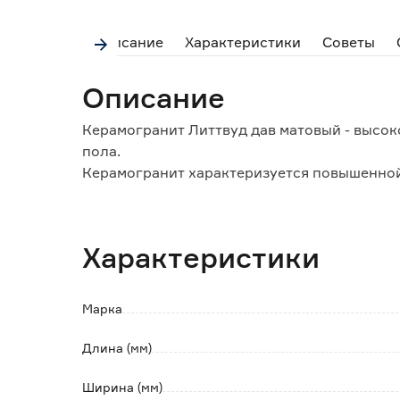
Описание
Характеристики
Советы
Описание
Керамогранит Литтвуд дав матовый - высок
пола.
Керамогранит характеризуется повышенной
обладает широкой сферой применения.
Матовая поверхность предполагает универ
(внутри и снаружи) и ограничивается толь
Характеристики
производителем.
Плитка имеет класс износостойкости PEI4 
помещений с интенсивной проходимостью, г
Марка
Ректифицированные (обрезные) края позво
(не менее 0,5 мм), что делает поверхность 
Длина (мм)
Обратите внимание:
Ширина (мм)