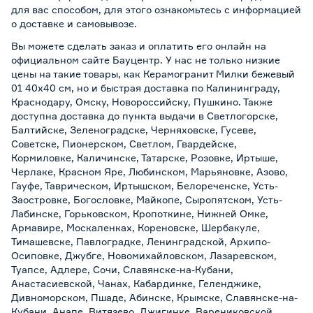
для вас способом, для этого ознакомьтесь с информацией
о
доставке и самовывозе
.
Вы можете сделать заказ и оплатить его онлайн на
официальном сайте Бауцентр. У нас не только низкие
цены на такие товары, как Керамогранит Милки бежевый
01 40х40 см, но и быстрая доставка по Калининграду,
Краснодару, Омску, Новороссийску, Пушкино. Также
доступна доставка до пункта выдачи в Светлогорске,
Балтийске, Зеленоградске, Черняховске, Гусеве,
Советске, Пионерском, Светлом, Гвардейске,
Кормиловке, Каличинске, Татарске, Розовке, Иртыше,
Черлаке, Красном Яре, Любинском, Марьяновке, Азово,
Гауфе, Таврическом, Иртышском, Белореченске, Усть-
Заостровке, Богословке, Майкопе, Сыропятском, Усть-
Лабинске, Горьковском, Кропоткине, Нижней Омке,
Армавире, Москаленках, Кореновске, Шербакуле,
Тимашевске, Павлоградке, Ленинградской, Архипо-
Осиповке, Джубге, Новомихайловском, Лазаревском,
Туапсе, Адлере, Сочи, Славянске-на-Кубани,
Анастасиевской, Чанах, Кабардинке, Геленджике,
Дивноморском, Пшаде, Абинске, Крымске, Славянске-на-
Кубани, Анапе, Витязево, Джигинке, Варениковской,