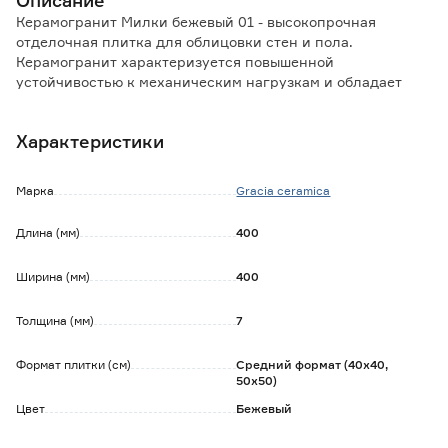
Описание
Керамогранит Милки бежевый 01 - высокопрочная
отделочная плитка для облицовки стен и пола.
Керамогранит характеризуется повышенной
устойчивостью к механическим нагрузкам и обладает
широкой сферой применения. Может применяться как
внутри так и снаружи помещения.
Характеристики
Матовая поверхность предполагает универсальное
использование плитки в любых помещениях (внутри и
снаружи) и ограничивается только классом
Марка
Gracia ceramica
износостойкости, заявленным производителем.
Плитка имеет класс износостойкости PEI3 и
Длина (мм)
400
предназначена для жилых и общественных помещений со
средней и интенсивной проходимостью, где регулярно
Ширина (мм)
400
ходят в уличной обуви.
Обратите внимание:
Толщина (мм)
7
Продажа и возврат данного товара осуществляется
только целыми упаковками.
Формат плитки (см)
Средний формат (40х40,
Претензии по качеству товара принимаются до укладки
50х50)
плитки.
Цвет
Бежевый
Тон (оттенок) и калибр плитки может отличаться от
партии к партии.