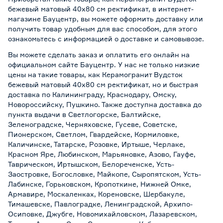
бежевый матовый 40х80 см ректификат, в интернет-
магазине Бауцентр, вы можете оформить доставку или
получить товар удобным для вас способом, для этого
ознакомьтесь с информацией о
доставке и самовывозе
.
Вы можете сделать заказ и оплатить его онлайн на
официальном сайте Бауцентр. У нас не только низкие
цены на такие товары, как Керамогранит Вудсток
бежевый матовый 40х80 см ректификат, но и быстрая
доставка по Калининграду, Краснодару, Омску,
Новороссийску, Пушкино. Также доступна доставка до
пункта выдачи в Светлогорске, Балтийске,
Зеленоградске, Черняховске, Гусеве, Советске,
Пионерском, Светлом, Гвардейске, Кормиловке,
Каличинске, Татарске, Розовке, Иртыше, Черлаке,
Красном Яре, Любинском, Марьяновке, Азово, Гауфе,
Таврическом, Иртышском, Белореченске, Усть-
Заостровке, Богословке, Майкопе, Сыропятском, Усть-
Лабинске, Горьковском, Кропоткине, Нижней Омке,
Армавире, Москаленках, Кореновске, Шербакуле,
Тимашевске, Павлоградке, Ленинградской, Архипо-
Осиповке, Джубге, Новомихайловском, Лазаревском,