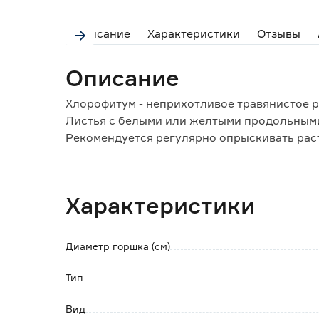
Описание
Характеристики
Отзывы
Описание
Хлорофитум - неприхотливое травянистое р
Листья с белыми или желтыми продольными
Рекомендуется регулярно опрыскивать раст
Удобрять в период активного роста с начала
Подкармливать жидким комплексным орган
Пересаживать растение необходимо каждый
Характеристики
Диаметр горшка (см)
Тип
Вид