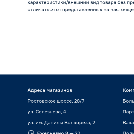
характеристики/внешний вид товара без пре
отличаться от представленных на настояще
Адреса магазинов
Ком
Ростовское шоссе, 28/7
Боль
ул. Селезнева, 4
Пар
ул. им. Данилы Волкореза, 2
Вак
Ежедневно 8 — 22
Пол