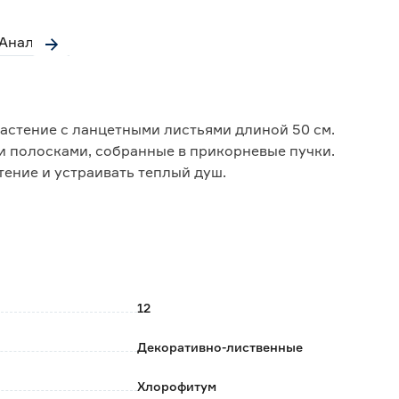
Аналоги
астение с ланцетными листьями длиной 50 см.
 полосками, собранные в прикорневые пучки.
ение и устраивать теплый душ.
 марта по конец октября 1 раз в 2 недели.
ическим удобрением.
 год в горшок на 2 см больше предыдущего.
12
Декоративно-лиственные
Хлорофитум