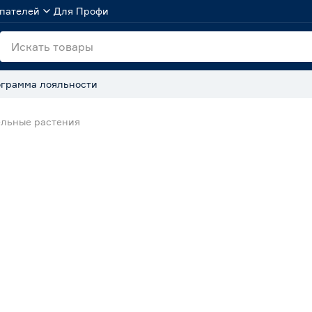
пателей
Для Профи
грамма лояльности
льные растения