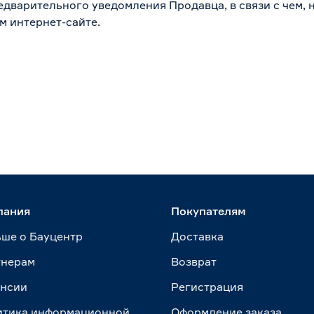
дварительного уведомления Продавца, в связи с чем, н
м интернет-сайте.
пания
Покупателям
ше о Бауцентр
Доставка
тнерам
Возврат
ансии
Регистрация
итика информационной
Оформление заказа