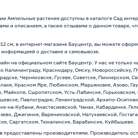
рии Ампельные растения доступны в каталоге Сад интер
ми и описанием, а также отзывами о данном товаре, ч
12 см, в интернет-магазине Бауцентр, вы можете офор
 с информацией о
доставке и самовывозе
.
айн на официальном сайте Бауцентр. У нас не только н
по Калининграду, Краснодару, Омску, Новороссийску, П
радске, Черняховске, Гусеве, Советске, Пионерском, С
рлаке, Красном Яре, Любинском, Марьяновке, Азово, Га
е, Майкопе, Сыропятском, Усть-Лабинске, Горьковском,
ашевске, Павлоградке, Ленинградской, Архипо-Осиповк
ске-на-Кубани, Анастасиевской, Чанах, Кабардинке, Ге
зево, Джигинке, Варениковской, Натухаевской, Гостаг
ске, Саргатском, Тюкалинске, Барабинске, Куйбышеве.
в предоставлены производителями. Производитель ост