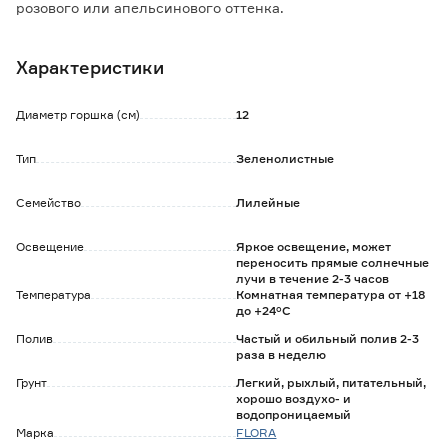
розового или апельсинового оттенка.
Любит повышенную влажность воздуха, необходимо
регулярно опрыскивать листву и устраивать теплый душ.
Характеристики
В летний период рекомендуется выносить растение на
открытый воздух.
Диаметр горшка (см)
12
Тип
Зеленолистные
Семейство
Лилейные
Освещение
Яркое освещение, может
переносить прямые солнечные
лучи в течение 2-3 часов
Температура
Комнатная температура от +18
до +24°C
Полив
Частый и обильный полив 2-3
раза в неделю
Грунт
Легкий, рыхлый, питательный,
хорошо воздухо- и
водопроницаемый
Марка
FLORA