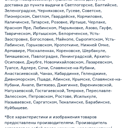
доставка до пункта выдачи в Светлогорске, Балтийске,
Зеленоградске, Черняховске, Гусеве, Советске,
Пионерском, Светлом, Гвардейске, Кормиловке,
Каличинске, Татарске, Розовке, Иртыше, Черлаке,
Красном Яре, Любинском, Марьяновке, Азово, Гауфе,
Таврическом, Иртышском, Белореченске, Усть-
Заостровке, Богословке, Майкопе, Сыропятском, Усть-
Лабинске, Горьковском, Кропоткине, Нижней Омке,
Армавире, Москаленках, Кореновске, Шербакуле,
Тимашевске, Павлоградке, Ленинградской, Архипо-
Осиповке, Джубге, Новомихайловском, Лазаревском,
Туапсе, Адлере, Сочи, Славянске-на-Кубани,
Анастасиевской, Чанах, Кабардинке, Геленджике,
Дивноморском, Пшаде, Абинске, Крымске, Славянске-на-
Кубани, Анапе, Витязево, Джигинке, Варениковской,
Натухаевской, Гостагаевской, Темрюке, Переславле-
Залесском, Петровском, Ростове, Исилькуле,
Называевске, Саргатском, Тюкалинске, Барабинске,
Куйбышеве.
*Все характеристики и изображения товаров
предоставлены производителями. Производитель