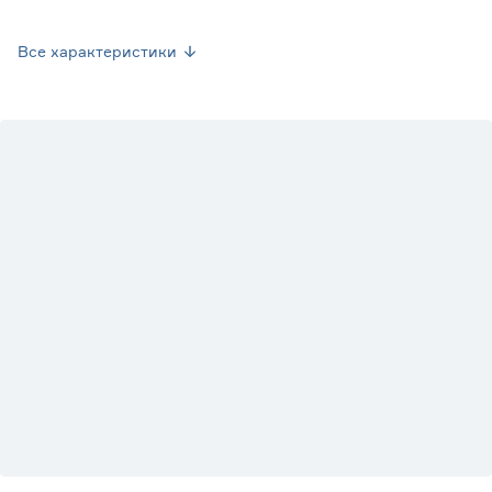
Страна производства
Нидерланды
Все характеристики
Вес брутто (кг)
0
Вид
Хлорофитум