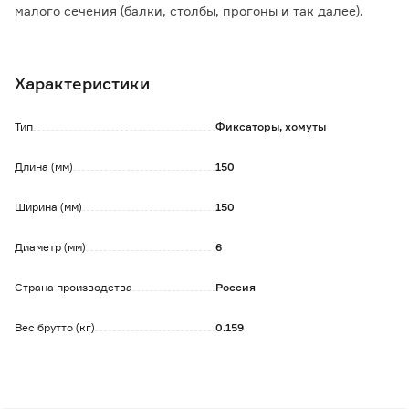
малого сечения (балки, столбы, прогоны и так далее).
Обратите внимание:
Допускается наличие следов поверхностной коррозии
Характеристики
(ржавчины), не влияющей на геометрию и прочность
металла. Может потребоваться дополнительная
обработка поверхности материала.
Тип
Фиксаторы, хомуты
Длина (мм)
150
Ширина (мм)
150
Диаметр (мм)
6
Страна производства
Россия
Вес брутто (кг)
0.159