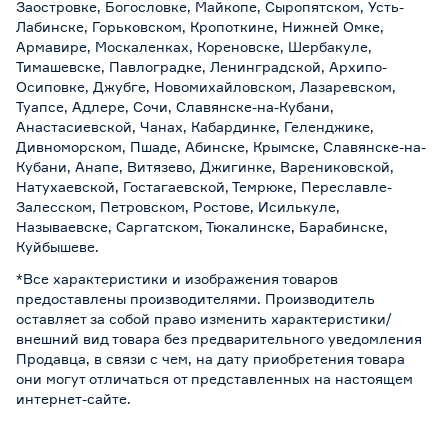
Заостровке, Богословке, Майкопе, Сыропятском, Усть-
Лабинске, Горьковском, Кропоткине, Нижней Омке,
Армавире, Москаленках, Кореновске, Шербакуле,
Тимашевске, Павлоградке, Ленинградской, Архипо-
Осиповке, Джубге, Новомихайловском, Лазаревском,
Туапсе, Адлере, Сочи, Славянске-на-Кубани,
Анастасиевской, Чанах, Кабардинке, Геленджике,
Дивноморском, Пшаде, Абинске, Крымске, Славянске-на-
Кубани, Анапе, Витязево, Джигинке, Варениковской,
Натухаевской, Гостагаевской, Темрюке, Переславле-
Залесском, Петровском, Ростове, Исилькуле,
Называевске, Саргатском, Тюкалинске, Барабинске,
Куйбышеве.
*Все характеристики и изображения товаров
предоставлены производителями. Производитель
оставляет за собой право изменить характеристики/
внешний вид товара без предварительного уведомления
Продавца, в связи с чем, на дату приобретения товара
они могут отличаться от представленных на настоящем
интернет-сайте.