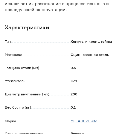
исключает их размыкание в процессе монтажа и
последующей эксплуатации.
Предотвращает возможность расхождения стыков,
попадания атмосферных осадков внутрь дымохода,
Характеристики
подсоса воздуха.
Изделие придает надёжность и жёсткость всей
конструкции дымохода.
Тип
Хомуты и кронштейны
Хомут выполнен из оцинкованной стали толщиной 0,5 мм.
Материал
Оцинкованная сталь
Закрепляется по замку соединения элементов, с
помощью болта и гайки.
Толщина стали (мм)
0.5
Утеплитель
Нет
Диаметр внутренний (мм)
200
Вес брутто (кг)
0.1
Марка
МЕТАЛЛИКиКо
Страна производства
Россия