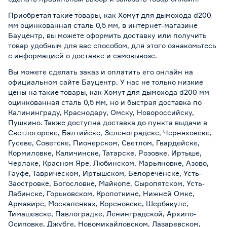
Приобретая такие товары, как Хомут для дымохода d200
мм оцинкованная сталь 0,5 мм, в интернет-магазине
Бауцентр, вы можете оформить доставку или получить
товар удобным для вас способом, для этого ознакомьтесь
с информацией о
доставке и самовывозе
.
Вы можете сделать заказ и оплатить его онлайн на
официальном сайте Бауцентр. У нас не только низкие
цены на такие товары, как Хомут для дымохода d200 мм
оцинкованная сталь 0,5 мм, но и быстрая доставка по
Калининграду, Краснодару, Омску, Новороссийску,
Пушкино. Также доступна доставка до пункта выдачи в
Светлогорске, Балтийске, Зеленоградске, Черняховске,
Гусеве, Советске, Пионерском, Светлом, Гвардейске,
Кормиловке, Каличинске, Татарске, Розовке, Иртыше,
Черлаке, Красном Яре, Любинском, Марьяновке, Азово,
Гауфе, Таврическом, Иртышском, Белореченске, Усть-
Заостровке, Богословке, Майкопе, Сыропятском, Усть-
Лабинске, Горьковском, Кропоткине, Нижней Омке,
Армавире, Москаленках, Кореновске, Шербакуле,
Тимашевске, Павлоградке, Ленинградской, Архипо-
Осиповке, Джубге, Новомихайловском, Лазаревском,