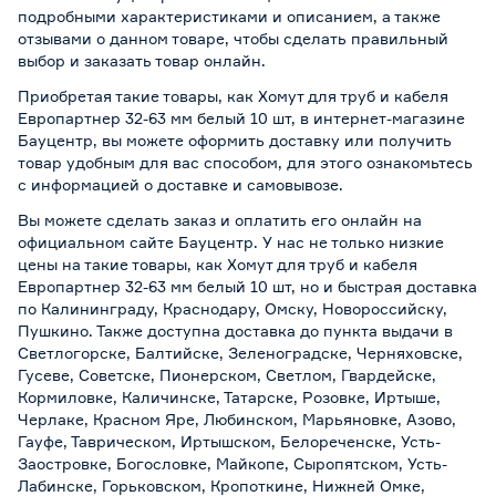
подробными характеристиками и описанием, а также
отзывами о данном товаре, чтобы сделать правильный
выбор и заказать товар онлайн.
Приобретая такие товары, как Хомут для труб и кабеля
Европартнер 32-63 мм белый 10 шт, в интернет-магазине
Бауцентр, вы можете оформить доставку или получить
товар удобным для вас способом, для этого ознакомьтесь
с информацией о
доставке и самовывозе
.
Вы можете сделать заказ и оплатить его онлайн на
официальном сайте Бауцентр. У нас не только низкие
цены на такие товары, как Хомут для труб и кабеля
Европартнер 32-63 мм белый 10 шт, но и быстрая доставка
по Калининграду, Краснодару, Омску, Новороссийску,
Пушкино. Также доступна доставка до пункта выдачи в
Светлогорске, Балтийске, Зеленоградске, Черняховске,
Гусеве, Советске, Пионерском, Светлом, Гвардейске,
Кормиловке, Каличинске, Татарске, Розовке, Иртыше,
Черлаке, Красном Яре, Любинском, Марьяновке, Азово,
Гауфе, Таврическом, Иртышском, Белореченске, Усть-
Заостровке, Богословке, Майкопе, Сыропятском, Усть-
Лабинске, Горьковском, Кропоткине, Нижней Омке,