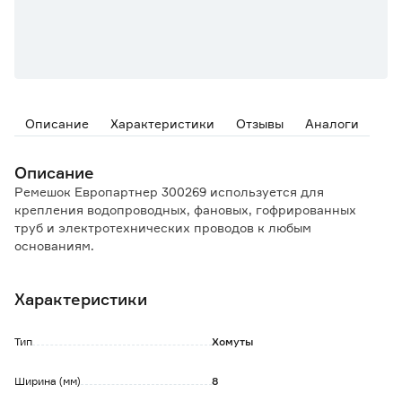
Описание
Характеристики
Отзывы
Аналоги
Описание
Ремешок Европартнер 300269 используется для
крепления водопроводных, фановых, гофрированных
труб и электротехнических проводов к любым
основаниям.
Кабельный ремешок используется по хомутовому
принципу, длина его 320 мм.
Характеристики
Стяжка подходит для труб диаметром от 32 до 63 мм.
Цвет: белый.
Тип
Хомуты
Комплект состоит из:
-ремешок с установочной площадкой;
Ширина (мм)
8
-нейлоновый умный дюбель multi plug 6х25 мм;