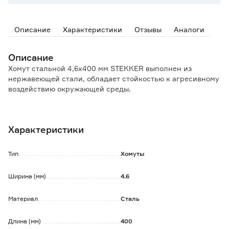
Описание
Характеристики
Отзывы
Аналоги
Описание
Хомут стальной 4,6х400 мм STEKKER выполнен из
нержавеющей стали, обладает стойкостью к агресивному
воздействию окружающей среды.
Обеспечивает прочный и долговечный крепёж:
- при электромонтажных работах по укладке кабеля;
Характеристики
- при установки рекламных конструкций;
- при прокладке телекоммуникационных сетей;
- в местах химического производства;
Тип
Хомуты
- в условиях тяжелого климата.
Ширина (мм)
4.6
Изготовлен для одноразового применения.
Материал
Сталь
Длина (мм)
400