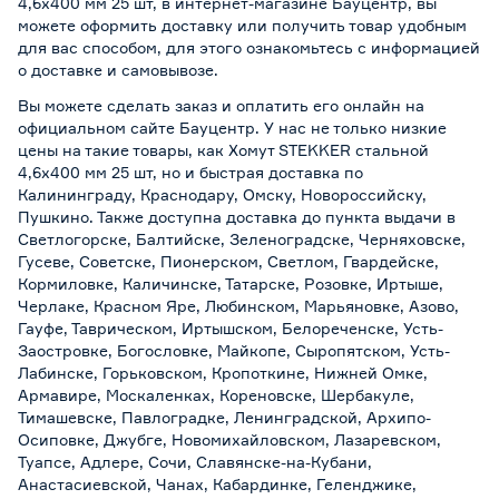
4,6х400 мм 25 шт, в интернет-магазине Бауцентр, вы
можете оформить доставку или получить товар удобным
для вас способом, для этого ознакомьтесь с информацией
о
доставке и самовывозе
.
Вы можете сделать заказ и оплатить его онлайн на
официальном сайте Бауцентр. У нас не только низкие
цены на такие товары, как Хомут STEKKER стальной
4,6х400 мм 25 шт, но и быстрая доставка по
Калининграду, Краснодару, Омску, Новороссийску,
Пушкино. Также доступна доставка до пункта выдачи в
Светлогорске, Балтийске, Зеленоградске, Черняховске,
Гусеве, Советске, Пионерском, Светлом, Гвардейске,
Кормиловке, Каличинске, Татарске, Розовке, Иртыше,
Черлаке, Красном Яре, Любинском, Марьяновке, Азово,
Гауфе, Таврическом, Иртышском, Белореченске, Усть-
Заостровке, Богословке, Майкопе, Сыропятском, Усть-
Лабинске, Горьковском, Кропоткине, Нижней Омке,
Армавире, Москаленках, Кореновске, Шербакуле,
Тимашевске, Павлоградке, Ленинградской, Архипо-
Осиповке, Джубге, Новомихайловском, Лазаревском,
Туапсе, Адлере, Сочи, Славянске-на-Кубани,
Анастасиевской, Чанах, Кабардинке, Геленджике,