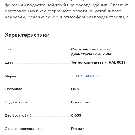
фиксации водосточной трубы на фасаде здания. Элемент
изготовлен из высокопрочного пластика, устойчивого к
коррозии, механическим и атмосферным воздействиям, а
также перепадам температур, что гарантирует
длительный срок беспроблемной эксплуатации.
Характеристики
Является частью системы ТЕХНОНИКОЛЬ 125/82 мм,
применяемой в индивидуальном малоэтажном
строительстве для отведения воды с кровель домов и
Тип
Системы водостоков
коттеджей.
диаметром 125/82 мм
Цвет
Темно-коричневый (RAL 8019)
Продукт относится к серии ТЕХНОНИКОЛЬ ARCHITECT,
разработанной для внешней отделки – отличается
Марка
ТЕХНОНИКОЛЬ
эстетичным внешним видом, широким ассортиментом
уникальных фактур и оттенков.
Материал
ПВХ
Вид элемента
Крепление
Вес брутто (кг)
0.035
Страна производства
Россия