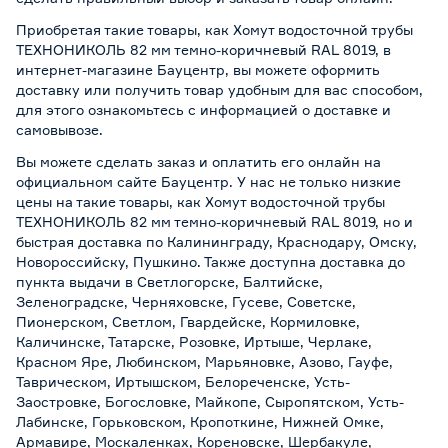
Приобретая такие товары, как Хомут водосточной трубы
ТЕХНОНИКОЛЬ 82 мм темно-коричневый RAL 8019, в
интернет-магазине Бауцентр, вы можете оформить
доставку или получить товар удобным для вас способом,
для этого ознакомьтесь с информацией о
доставке и
самовывозе
.
Вы можете сделать заказ и оплатить его онлайн на
официальном сайте Бауцентр. У нас не только низкие
цены на такие товары, как Хомут водосточной трубы
ТЕХНОНИКОЛЬ 82 мм темно-коричневый RAL 8019, но и
быстрая доставка по Калининграду, Краснодару, Омску,
Новороссийску, Пушкино. Также доступна доставка до
пункта выдачи в Светлогорске, Балтийске,
Зеленоградске, Черняховске, Гусеве, Советске,
Пионерском, Светлом, Гвардейске, Кормиловке,
Каличинске, Татарске, Розовке, Иртыше, Черлаке,
Красном Яре, Любинском, Марьяновке, Азово, Гауфе,
Таврическом, Иртышском, Белореченске, Усть-
Заостровке, Богословке, Майкопе, Сыропятском, Усть-
Лабинске, Горьковском, Кропоткине, Нижней Омке,
Армавире, Москаленках, Кореновске, Шербакуле,