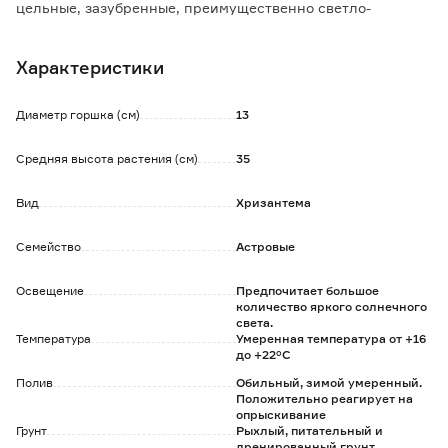
цельные, зазубренные, преимущественно светло-
зеленые.
Цветки собраны в корзинку, разнообразно окрашенных и
Характеристики
обычно расположенных однорядно.
Разветвленное корневище растет параллельно
поверхности грунта.
Диаметр горшка (см)
13
Продолжительно и обильно цветут с августа до ноября.
Средняя высота растения (см)
35
Вид
Хризантема
Семейство
Астровые
Освещение
Предпочитает большое
количество яркого солнечного
света.
Температура
Умеренная температура от +16
до +22°C
Полив
Обильный, зимой умеренный.
Положительно реагирует на
опрыскивание
Грунт
Рыхлый, питательный и
дренированный грунт