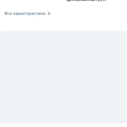
Марка
Waterdrinker
Все характеристики
Страна производства
Нидерланды
Вес брутто (кг)
0