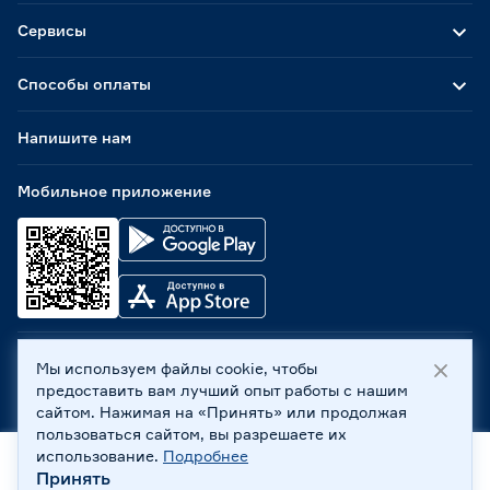
Сервисы
Способы оплаты
Напишите нам
Мобильное приложение
Мы используем файлы cookie, чтобы
ООО «Бауцентр Рус» 2004 -
2026
, 236029, г. Калининград,
предоставить вам лучший опыт работы с нашим
ул. А.Невского, 205. ИНН 7702596813, КПП 390601001 ©
сайтом. Нажимая на «Принять» или продолжая
Все права защищены
пользоваться сайтом, вы разрешаете их
Политика обработки персональных данных
использование.
Подробнее
Правовая информация
Принять
Главная
Каталог
Корзина
Профиль
Охрана труда