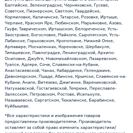
Балтийске, Зеленоградске, Черняховске, Гусеве,
Советске, Пионерском, Светлом, Гвардейске,
Кормиловке, Каличинске, Татарске, Розовке, Иртыше,
Черлаке, Красном Яре, Любинском, Марьяновке, Азово,
Гауфе, Таврическом, Иртышском, Белореченске, Усть-
Заостровке, Богословке, Майкопе, Сыропятском, Усть-
Лабинске, Горьковском, Кропоткине, Нижней Омке,
Армавире, Москаленках, Кореновске, Шербакуле,
Тимашевске, Павлоградке, Ленинградской, Архипо-
Осиповке, Джубге, Новомихайловском, Лазаревском,
Туапсе, Адлере, Сочи, Славянске-на-Кубани,
Анастасиевской, Чанах, Кабардинке, Геленджике,
Дивноморском, Пшаде, Абинске, Крымске, Славянске-на-
Кубани, Анапе, Витязево, Джигинке, Варениковской,
Натухаевской, Гостагаевской, Темрюке, Переславле-
Залесском, Петровском, Ростове, Исилькуле,
Называевске, Саргатском, Тюкалинске, Барабинске,
Куйбышеве.
*Все характеристики и изображения товаров
предоставлены производителями. Производитель
оставляет за собой право изменить характеристики/