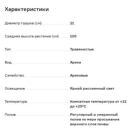
Характеристики
Диаметр горшка (см)
21
Средняя высота растения (см)
100
Тип
Травянистые
Вид
Арека
Семейство
Арековые
Освещение
Яркий рассеянный свет
Температура
Комнатная температура от +22
до +25°C
Полив
Регулярный и умеренный
полив по мере просыхания
верхнего слоя почвы
Грунт
Можно воспользоваться