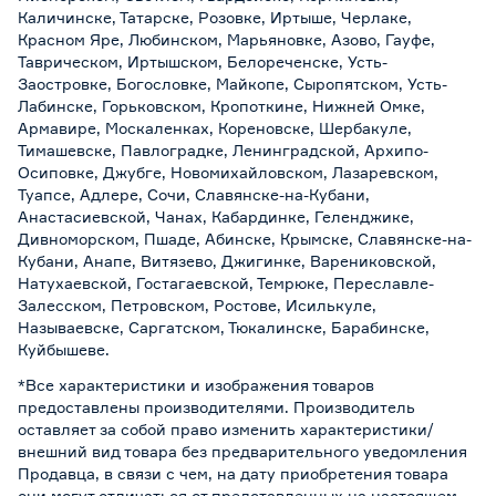
Каличинске, Татарске, Розовке, Иртыше, Черлаке,
Красном Яре, Любинском, Марьяновке, Азово, Гауфе,
Таврическом, Иртышском, Белореченске, Усть-
Заостровке, Богословке, Майкопе, Сыропятском, Усть-
Лабинске, Горьковском, Кропоткине, Нижней Омке,
Армавире, Москаленках, Кореновске, Шербакуле,
Тимашевске, Павлоградке, Ленинградской, Архипо-
Осиповке, Джубге, Новомихайловском, Лазаревском,
Туапсе, Адлере, Сочи, Славянске-на-Кубани,
Анастасиевской, Чанах, Кабардинке, Геленджике,
Дивноморском, Пшаде, Абинске, Крымске, Славянске-на-
Кубани, Анапе, Витязево, Джигинке, Варениковской,
Натухаевской, Гостагаевской, Темрюке, Переславле-
Залесском, Петровском, Ростове, Исилькуле,
Называевске, Саргатском, Тюкалинске, Барабинске,
Куйбышеве.
*Все характеристики и изображения товаров
предоставлены производителями. Производитель
оставляет за собой право изменить характеристики/
внешний вид товара без предварительного уведомления
Продавца, в связи с чем, на дату приобретения товара
они могут отличаться от представленных на настоящем