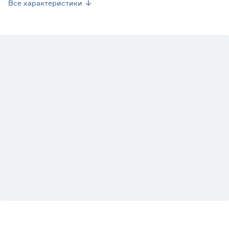
готовым грунтом для пальм
Все характеристики
Марка
7цветов
Страна производства
Нидерланды
Вес брутто (кг)
4.5