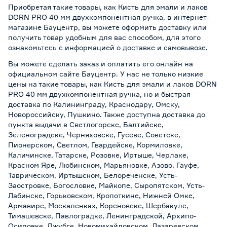
Приобретая такие товары, как Кисть для эмали и лаков
DORN PRO 40 мм двухкомпонентная ручка, в интернет-
магазине Бауцентр, вы можете оформить доставку или
получить товар удобным для вас способом, для этого
ознакомьтесь с информацией о
доставке и самовывозе
.
Вы можете сделать заказ и оплатить его онлайн на
официальном сайте Бауцентр. У нас не только низкие
цены на такие товары, как Кисть для эмали и лаков DORN
PRO 40 мм двухкомпонентная ручка, но и быстрая
доставка по Калининграду, Краснодару, Омску,
Новороссийску, Пушкино. Также доступна доставка до
пункта выдачи в Светлогорске, Балтийске,
Зеленоградске, Черняховске, Гусеве, Советске,
Пионерском, Светлом, Гвардейске, Кормиловке,
Каличинске, Татарске, Розовке, Иртыше, Черлаке,
Красном Яре, Любинском, Марьяновке, Азово, Гауфе,
Таврическом, Иртышском, Белореченске, Усть-
Заостровке, Богословке, Майкопе, Сыропятском, Усть-
Лабинске, Горьковском, Кропоткине, Нижней Омке,
Армавире, Москаленках, Кореновске, Шербакуле,
Тимашевске, Павлоградке, Ленинградской, Архипо-
Осиповке, Джубге, Новомихайловском, Лазаревском,