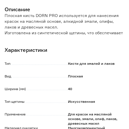
Описание
Плоская кисть DORN PRO используется для нанесения
красок на масляной основе, алкидной эмали, олифы,
лаков и древесных масел.
Изготовлена из синтетической щетины, что обеспечивает
равномерное нанесение эмалей и лаков.
Обжим выполнен из стали с антикоррозионным
Характеристики
покрытием.
Эргономичная двухкомпонентная ручка с упором под
палец и отверстием для подвески.
Тип
Кисти для эмалей и лаков
Вид
Плоская
Ширина (мм)
40
Тип щетины
Искусственная
Применение
Для красок на масляной
основе, эмали, олиф, лаков,
древесных масел
Материал рукоятки
Многокомпонентный