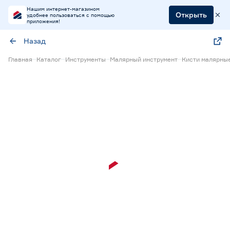
Нашим интернет-магазином
Открыть
удобнее пользоваться с помощью
приложения!
Назад
Главная
Каталог
Инструменты
Малярный инструмент
Кисти малярны
15% Бонус