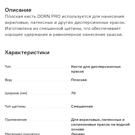
Описание
Плоская кисть DORN PRO используется для нанесения
акриловых, латексных и других дисперсионных красок.
Изготовлена из смешанной щетины, что обеспечивает
хорошее удержание и равномерное нанесение краски.
Прочный пластиковый обжим компенсирует расширение
при изменении влажности.
Характеристики
Текстурированный узор обеспечивает удобный и
надежных хват.
Эргономичная буковая ручка имеет отверстие для
Тип
Кисти для дисперсионных
подвески.
красок
Вид
Плоская
Ширина (мм)
70
Тип щетины
Смешанная
Применение
Для акриловых, латексных и
силиконовых красок на водной
основе
Материал рукоятки
Дерево