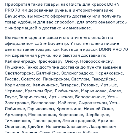
Приобретая такие товары, как Кисть для красок DORN
PRO 70 мм деревянная ручка, в интернет-магазине
Бауцентр, вы можете оформить доставку или получить
товар удобным для вас способом, для этого ознакомьтесь
с информацией о
доставке и самовывозе
.
Вы можете сделать заказ и оплатить его онлайн на
официальном сайте Бауцентр. У нас не только низкие
цены на такие товары, как Кисть для красок DORN PRO 70
мм деревянная ручка, но и быстрая доставка по
Калининграду, Краснодару, Омску, Новороссийску,
Пушкино. Также доступна доставка до пункта выдачи в
Светлогорске, Балтийске, Зеленоградске, Черняховске,
Гусеве, Советске, Пионерском, Светлом, Гвардейске,
Кормиловке, Каличинске, Татарске, Розовке, Иртыше,
Черлаке, Красном Яре, Любинском, Марьяновке, Азово,
Гауфе, Таврическом, Иртышском, Белореченске, Усть-
Заостровке, Богословке, Майкопе, Сыропятском, Усть-
Лабинске, Горьковском, Кропоткине, Нижней Омке,
Армавире, Москаленках, Кореновске, Шербакуле,
Тимашевске, Павлоградке, Ленинградской, Архипо-
Осиповке, Джубге, Новомихайловском, Лазаревском,
Туапсе, Адлере, Сочи, Славянске-на-Кубани,