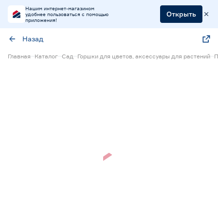
Нашим интернет-магазином
Открыть
удобнее пользоваться с помощью
приложения!
Назад
Главная
Каталог
Сад
Горшки для цветов, аксессуары для растений
П