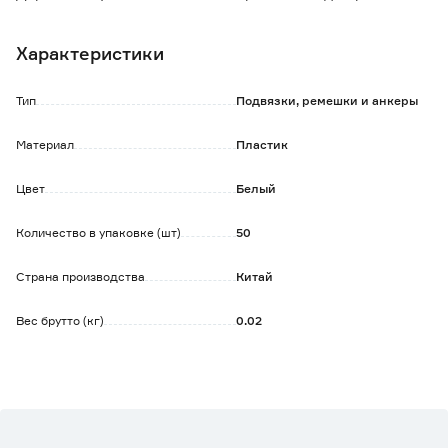
кисти растения томата.
Характеристики
Преимущества:
- помогает сократить время на уход за растениями;
- гибкий благодаря конструкции;
Тип
Подвязки, ремешки и анкеры
- рассчитан на долгую службу;
- легко снимается.
Материал
Пластик
Цвет
Белый
Количество в упаковке (шт)
50
Страна производства
Китай
Вес брутто (кг)
0.02