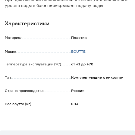
уровня воды в баке перекрывает подачу воды
автоматически.
Характеристики
Обратите внимание:
Допустимая температура эксплуатации от +1 до +70°С.
Материал
Пластик
Марка
BOUTTE
Температура эксплуатации (°C)
от +1 до +70
Тип
Комплектующие к емкостям
Страна производства
Россия
Вес брутто (кг)
0.14