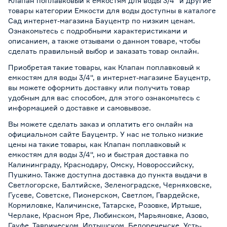
Клапан поплавковый к емкостям для воды 3/4'' и другие
товары категории Емкости для воды доступны в каталоге
Сад интернет-магазина Бауцентр по низким ценам.
Ознакомьтесь с подробными характеристиками и
описанием, а также отзывами о данном товаре, чтобы
сделать правильный выбор и заказать товар онлайн.
Приобретая такие товары, как Клапан поплавковый к
емкостям для воды 3/4'', в интернет-магазине Бауцентр,
вы можете оформить доставку или получить товар
удобным для вас способом, для этого ознакомьтесь с
информацией о
доставке и самовывозе
.
Вы можете сделать заказ и оплатить его онлайн на
официальном сайте Бауцентр. У нас не только низкие
цены на такие товары, как Клапан поплавковый к
емкостям для воды 3/4'', но и быстрая доставка по
Калининграду, Краснодару, Омску, Новороссийску,
Пушкино. Также доступна доставка до пункта выдачи в
Светлогорске, Балтийске, Зеленоградске, Черняховске,
Гусеве, Советске, Пионерском, Светлом, Гвардейске,
Кормиловке, Каличинске, Татарске, Розовке, Иртыше,
Черлаке, Красном Яре, Любинском, Марьяновке, Азово,
Гауфе, Таврическом, Иртышском, Белореченске, Усть-