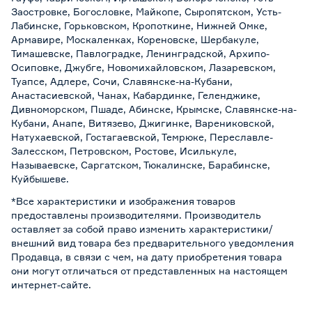
Заостровке, Богословке, Майкопе, Сыропятском, Усть-
Лабинске, Горьковском, Кропоткине, Нижней Омке,
Армавире, Москаленках, Кореновске, Шербакуле,
Тимашевске, Павлоградке, Ленинградской, Архипо-
Осиповке, Джубге, Новомихайловском, Лазаревском,
Туапсе, Адлере, Сочи, Славянске-на-Кубани,
Анастасиевской, Чанах, Кабардинке, Геленджике,
Дивноморском, Пшаде, Абинске, Крымске, Славянске-на-
Кубани, Анапе, Витязево, Джигинке, Варениковской,
Натухаевской, Гостагаевской, Темрюке, Переславле-
Залесском, Петровском, Ростове, Исилькуле,
Называевске, Саргатском, Тюкалинске, Барабинске,
Куйбышеве.
*Все характеристики и изображения товаров
предоставлены производителями. Производитель
оставляет за собой право изменить характеристики/
внешний вид товара без предварительного уведомления
Продавца, в связи с чем, на дату приобретения товара
они могут отличаться от представленных на настоящем
интернет-сайте.