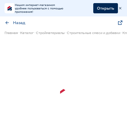
Нашим интернет-магазином
Открыть
удобнее пользоваться с помощью
приложения!
Назад
Главная
Каталог
Стройматериалы
Строительные смеси и добавки
Кл