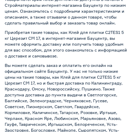
Стройматериалы интернет-магазина Бауцентр по низким
ценам. Ознакомьтесь с подробными характеристиками и
описанием, а также отзывами о данном товаре, чтобы
сделать правильный выбор и заказать товар онлайн.
Приобретая такие товары, как Клей для плитки C2TES1 5
кг Церезит СМ 17, в интернет-магазине Бауцентр, вы
можете оформить доставку или получить товар удобным
для вас способом, для этого ознакомьтесь с информацией
о
доставке и самовывозе
.
Вы можете сделать заказ и оплатить его онлайн на
официальном сайте Бауцентр. У нас не только низкие
цены на такие товары, как Клей для плитки C2TES1 5 кг
Церезит СМ 17, но и быстрая доставка по Калининграду,
Краснодару, Омску, Новороссийску, Пушкино. Также
доступна доставка до пункта выдачи в Светлогорске,
Балтийске, Зеленоградске, Черняховске, Гусеве,
Советске, Пионерском, Светлом, Гвардейске,
Кормиловке, Каличинске, Татарске, Розовке, Иртыше,
Черлаке, Красном Яре, Любинском, Марьяновке, Азово,
Гауфе, Таврическом, Иртышском, Белореченске, Усть-
Заостровке, Богословке, Майкопе, Сыропятском, Усть-