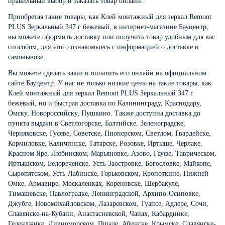
правильный выбор и заказать товар онлайн.
Приобретая такие товары, как Клей монтажный для зеркал Remont
PLUS Зеркальный 347 г бежевый, в интернет-магазине Бауцентр,
вы можете оформить доставку или получить товар удобным для вас
способом, для этого ознакомьтесь с информацией о
доставке и
самовывозе
.
Вы можете сделать заказ и оплатить его онлайн на официальном
сайте Бауцентр. У нас не только низкие цены на такие товары, как
Клей монтажный для зеркал Remont PLUS Зеркальный 347 г
бежевый, но и быстрая доставка по Калининграду, Краснодару,
Омску, Новороссийску, Пушкино. Также доступна доставка до
пункта выдачи в Светлогорске, Балтийске, Зеленоградске,
Черняховске, Гусеве, Советске, Пионерском, Светлом, Гвардейске,
Кормиловке, Каличинске, Татарске, Розовке, Иртыше, Черлаке,
Красном Яре, Любинском, Марьяновке, Азово, Гауфе, Таврическом,
Иртышском, Белореченске, Усть-Заостровке, Богословке, Майкопе,
Сыропятском, Усть-Лабинске, Горьковском, Кропоткине, Нижней
Омке, Армавире, Москаленках, Кореновске, Шербакуле,
Тимашевске, Павлоградке, Ленинградской, Архипо-Осиповке,
Джубге, Новомихайловском, Лазаревском, Туапсе, Адлере, Сочи,
Славянске-на-Кубани, Анастасиевской, Чанах, Кабардинке,
Геленджике, Дивноморском, Пшаде, Абинске, Крымске, Славянске-