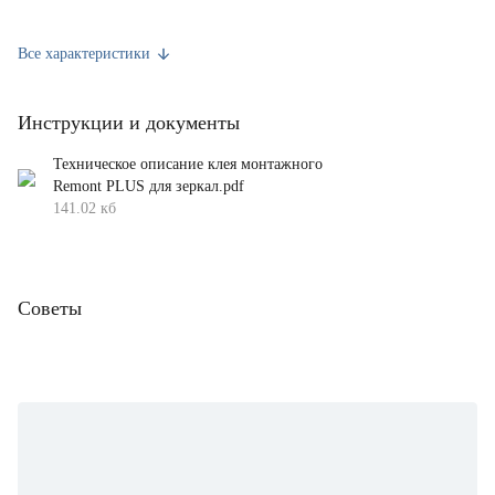
Цвет
Бежевый
Все характеристики
Температура нанесения (градус Цельсия)
От 0 до +45
Инструкции и документы
Термостойкость (градус Цельсия)
От -30 до +60
Техническое описание клея монтажного
Вес брутто (кг)
0.4
Remont PLUS для зеркал.pdf
141.02 кб
Страна производства
Китай
Советы