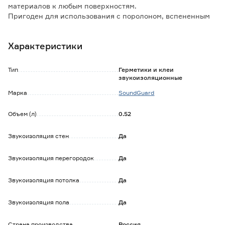
материалов к любым поверхностям.
Пригоден для использования с поролоном, вспененным
полиэтиленом, полиэфирным войлоком,
полипропиленом, мембранами из резины, каучука,
Характеристики
битума и т.п.
Обладает высокой начальной схватываемостью и
прочностью.
Тип
Герметики и клеи
Образует эластичный водонепроницаемый шов.
звукоизоляционные
Марка
SoundGuard
Объем (л)
0.52
Звукоизоляция стен
Да
Звукоизоляция перегородок
Да
Звукоизоляция потолка
Да
Звукоизоляция пола
Да
Страна производства
Россия