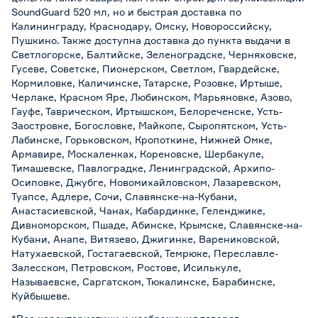
SoundGuard 520 мл, но и быстрая доставка по
Калининграду, Краснодару, Омску, Новороссийску,
Пушкино. Также доступна доставка до пункта выдачи в
Светлогорске, Балтийске, Зеленоградске, Черняховске,
Гусеве, Советске, Пионерском, Светлом, Гвардейске,
Кормиловке, Каличинске, Татарске, Розовке, Иртыше,
Черлаке, Красном Яре, Любинском, Марьяновке, Азово,
Гауфе, Таврическом, Иртышском, Белореченске, Усть-
Заостровке, Богословке, Майкопе, Сыропятском, Усть-
Лабинске, Горьковском, Кропоткине, Нижней Омке,
Армавире, Москаленках, Кореновске, Шербакуле,
Тимашевске, Павлоградке, Ленинградской, Архипо-
Осиповке, Джубге, Новомихайловском, Лазаревском,
Туапсе, Адлере, Сочи, Славянске-на-Кубани,
Анастасиевской, Чанах, Кабардинке, Геленджике,
Дивноморском, Пшаде, Абинске, Крымске, Славянске-на-
Кубани, Анапе, Витязево, Джигинке, Варениковской,
Натухаевской, Гостагаевской, Темрюке, Переславле-
Залесском, Петровском, Ростове, Исилькуле,
Называевске, Саргатском, Тюкалинске, Барабинске,
Куйбышеве.