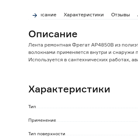
Описание
Характеристики
Отзывы
Описание
Лента ремонтная Фрегат АР4850В из поли
волокнами применяется внутри и снаружи 
Используется в сантехнических работах, а
панелей, корпусов.
Особенности и преимущества:
Характеристики
- высокая прочность и влагонепроницаемос
-защищта самых разных поверхностей от пр
- годится при ремонте всех видов пленочны
Тип
- используется при контрольной запечатке 
- разрывается руками.
Применение
Тип поверхности