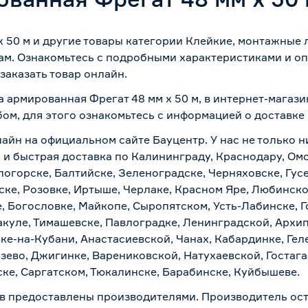
x 50 м и другие товары категории Клейкие, монтажные
ам. Ознакомьтесь с подробными характеристиками и оп
заказать товар онлайн.
а армированная Фрегат 48 мм x 50 м, в интернет-магаз
бом, для этого ознакомьтесь с информацией о
доставке
лайн на официальном сайте Бауцентр. У нас не только н
о и быстрая доставка по Калининграду, Краснодару, Ом
логорске, Балтийске, Зеленоградске, Черняховске, Гусе
ске, Розовке, Иртыше, Черлаке, Красном Яре, Любинском
, Богословке, Майкопе, Сыропятском, Усть-Лабинске, 
куле, Тимашевске, Павлоградке, Ленинградской, Архи
ске-на-Кубани, Анастасиевской, Чанах, Кабардинке, Ге
зево, Джигинке, Варениковской, Натухаевской, Гостаг
ске, Саргатском, Тюкалинске, Барабинске, Куйбышеве.
в предоставлены производителями. Производитель ост