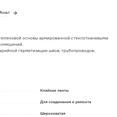
Аналоги
этиленовой основы армированной стеклотканевыми
помещений.
варийной герметизации швов, трубопроводов,
ть;
оникновения влаги, воздуха и пара;
х покрытий;
Клейкие ленты
тары;
Для соединения и ремонта
Шероховатая