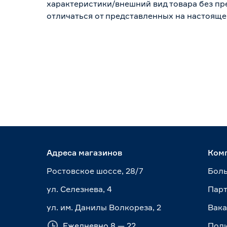
характеристики/внешний вид товара без пре
отличаться от представленных на настояще
Адреса магазинов
Ком
Ростовское шоссе, 28/7
Боль
ул. Селезнева, 4
Пар
ул. им. Данилы Волкореза, 2
Вак
Ежедневно 8 — 22
Пол