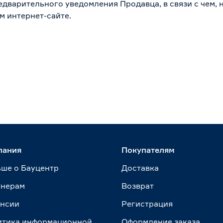
дварительного уведомления Продавца, в связи с чем, н
м интернет-сайте.
пания
Покупателям
ше о Бауцентр
Доставка
тнерам
Возврат
ансии
Регистрация
итика информационной
Оформление заказа