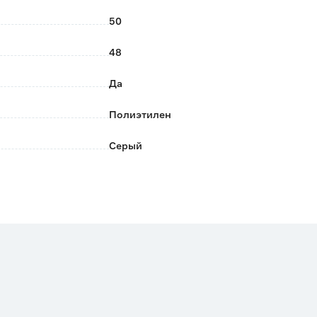
50
48
Да
Полиэтилен
Серый
Фрегат
Россия
0.411
Да