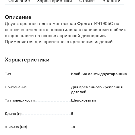
Описание
Характеристики
Отзывы
Аналоги
Описание
Двухсторонняя лента монтажная Фрегат МЧ1905С на
основе вспененного полиэтилена с нанесенным с обеих
сторон клеем на основе акриловой дисперсии.
Применяется для временного крепления изделий
небольшой массы на горизонтальные и вертикальные
поверхности, в том числе в декоративных целях.
Характеристики
Снижает вибрационные нагрузки, используется как
уплотнитель.
Тип
Клейкие ленты двусторонние
Особенности и преимущества:
- обладает повышенной мягкостью и гибкостью;
Применение
Для временного крепления
- имеет низкий коэффициент деформации, способна
деталей
понижать уровень вибрации и шума;
Тип поверхности
Шероховатая
- не подвержена влиянию микроорганизмов, воздухо- и
водонепроницаема, устойчива к УФ излучению;
- исключает реакцию с большинством растворителей
Длина (м)
5
химическими веществами;
- обеспечивает надежное временное соединение
Ширина (мм)
19
различных материалов;