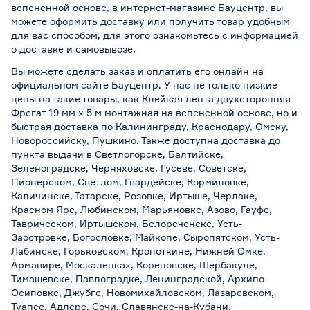
вспененной основе, в интернет-магазине Бауцентр, вы
можете оформить доставку или получить товар удобным
для вас способом, для этого ознакомьтесь с информацией
о
доставке и самовывозе
.
Вы можете сделать заказ и оплатить его онлайн на
официальном сайте Бауцентр. У нас не только низкие
цены на такие товары, как Клейкая лента двухсторонняя
Фрегат 19 мм х 5 м монтажная на вспененной основе, но и
быстрая доставка по Калининграду, Краснодару, Омску,
Новороссийску, Пушкино. Также доступна доставка до
пункта выдачи в Светлогорске, Балтийске,
Зеленоградске, Черняховске, Гусеве, Советске,
Пионерском, Светлом, Гвардейске, Кормиловке,
Каличинске, Татарске, Розовке, Иртыше, Черлаке,
Красном Яре, Любинском, Марьяновке, Азово, Гауфе,
Таврическом, Иртышском, Белореченске, Усть-
Заостровке, Богословке, Майкопе, Сыропятском, Усть-
Лабинске, Горьковском, Кропоткине, Нижней Омке,
Армавире, Москаленках, Кореновске, Шербакуле,
Тимашевске, Павлоградке, Ленинградской, Архипо-
Осиповке, Джубге, Новомихайловском, Лазаревском,
Туапсе, Адлере, Сочи, Славянске-на-Кубани,