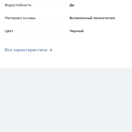
- возможно использование на неровных и шероховатых
Водостойкость
Да
поверхностях.
Материал основы
Вспененный полиэтилен
Цвет
Черный
Марка
Фрегат
Все характеристики
Страна производства
Россия
Вес брутто (кг)
0.046
Армированные
Нет