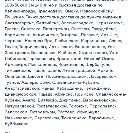
100х50х40 см 140 л, но и быстрая доставка по
Калининграду, Краснодару, Омску, Новороссийску,
Пушкино. Также доступна доставка до пункта выдачи в
Светлогорске, Балтийске, Зеленоградске, Черняховске,
Гусеве, Советске, Пионерском, Светлом, Гвардейске,
Кормиловке, Каличинске, Татарске, Розовке, Иртыше,
Черлаке, Красном Яре, Любинском, Марьяновке, Азово,
Гауфе, Таврическом, Иртышском, Белореченске, Усть-
Заостровке, Богословке, Майкопе, Сыропятском, Усть-
Лабинске, Горьковском, Кропоткине, Нижней Омке,
Армавире, Москаленках, Кореновске, Шербакуле,
Тимашевске, Павлоградке, Ленинградской, Архипо-
Осиповке, Джубге, Новомихайловском, Лазаревском,
Туапсе, Адлере, Сочи, Славянске-на-Кубани,
Анастасиевской, Чанах, Кабардинке, Геленджике,
Дивноморском, Пшаде, Абинске, Крымске, Славянске-на-
Кубани, Анапе, Витязево, Джигинке, Варениковской,
Натухаевской, Гостагаевской, Темрюке, Переславле-
Залесском, Петровском, Ростове, Исилькуле,
Называевске, Саргатском, Тюкалинске, Барабинске,
Куйбышеве.