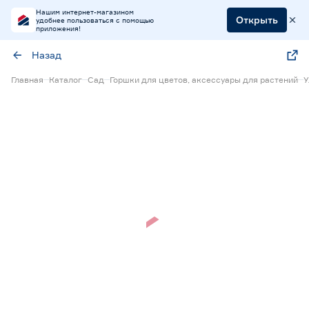
Нашим интернет-магазином
Открыть
удобнее пользоваться с помощью
приложения!
Назад
Главная
Каталог
Сад
Горшки для цветов, аксессуары для растений
У
Нет в наличии