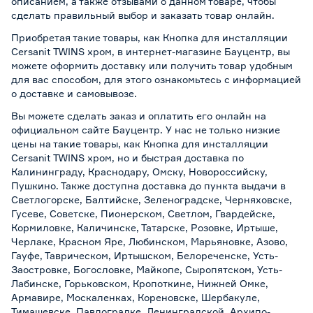
описанием, а также отзывами о данном товаре, чтобы
сделать правильный выбор и заказать товар онлайн.
Приобретая такие товары, как Кнопка для инсталляции
Cersanit TWINS хром, в интернет-магазине Бауцентр, вы
можете оформить доставку или получить товар удобным
для вас способом, для этого ознакомьтесь с информацией
о
доставке и самовывозе
.
Вы можете сделать заказ и оплатить его онлайн на
официальном сайте Бауцентр. У нас не только низкие
цены на такие товары, как Кнопка для инсталляции
Cersanit TWINS хром, но и быстрая доставка по
Калининграду, Краснодару, Омску, Новороссийску,
Пушкино. Также доступна доставка до пункта выдачи в
Светлогорске, Балтийске, Зеленоградске, Черняховске,
Гусеве, Советске, Пионерском, Светлом, Гвардейске,
Кормиловке, Каличинске, Татарске, Розовке, Иртыше,
Черлаке, Красном Яре, Любинском, Марьяновке, Азово,
Гауфе, Таврическом, Иртышском, Белореченске, Усть-
Заостровке, Богословке, Майкопе, Сыропятском, Усть-
Лабинске, Горьковском, Кропоткине, Нижней Омке,
Армавире, Москаленках, Кореновске, Шербакуле,
Тимашевске, Павлоградке, Ленинградской, Архипо-