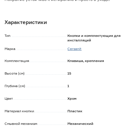
Преимущества:
- двойная кнопка для частичного и полного слива объема
Характеристики
бачка;
- простой монтаж и демонтаж панели;
- прочность и износостойкость: пластиковый корпус
Тип
Кнопки и комплектующие для
кнопки не боится влажности и резких перепадов
инсталляций
температуры.
Марка
Cersanit
Комплектация
Клавиша, крепления
Высота (см)
15
Глубина (см)
1
Цвет
Хром
Материал кнопки
Пластик
Смывной механизм
Механический