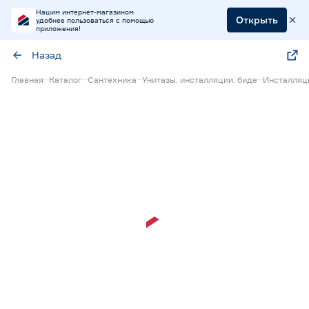
Нашим интернет-магазином
Открыть
удобнее пользоваться с помощью
приложения!
Назад
Главная
Каталог
Сантехника
Унитазы, инсталляции, биде
Инсталляц
15% Бонус