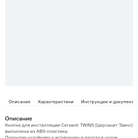
Описание
Характеристики
Инструкции и документы
Описание
Кнопка для инсталляции Cersanit TWINS (Церсанит Твинс)
выполнена из ABS-пластика.
Покрытие устойчиво к истиранию и просто в уходе.