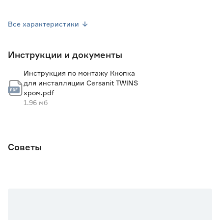
Гарантия
3 года
Все характеристики
Вес брутто (кг)
0.404
Инструкции и документы
Страна производства
Польша
Инструкция по монтажу Кнопка
Ширина (см)
22
для инсталляции Cersanit TWINS
хром.pdf
1.96 мб
Советы