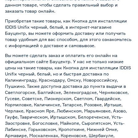
данном товаре, чтобы сделать правильный выбор и
заказать товар онлайн.
Приобретая такие товары, как Кнопка для инсталляции
IDDIS Unifix черный, белый, в интернет-магазине
Бауцентр, вы можете оформить доставку или получить
товар удобным для вас способом, для этого ознакомьтесь
с информацией о
доставке и самовывозе
.
Вы можете сделать заказ и оплатить его онлайн на
официальном сайте Бауцентр. У нас не только низкие
цены на такие товары, как Кнопка для инсталляции IDDIS
Unifix черный, белый, но и быстрая доставка по
Калининграду, Краснодару, Омску, Новороссийску,
Пушкино. Также доступна доставка до пункта выдачи в
Светлогорске, Балтийске, Зеленоградске, Черняховске,
Гусеве, Советске, Пионерском, Светлом, Гвардейске,
Кормиловке, Каличинске, Татарске, Розовке, Иртыше,
Черлаке, Красном Яре, Любинском, Марьяновке, Азово,
Гауфе, Таврическом, Иртышском, Белореченске, Усть-
Заостровке, Богословке, Майкопе, Сыропятском, Усть-
Лабинске, Горьковском, Кропоткине, Нижней Омке,
Армавире, Москаленках, Кореновске, Шербакуле,