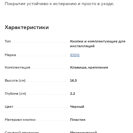
Покрытие устойчиво к истиранию и просто в уходе.
Преимущества:
- двойная кнопка для частичного и полного слива объема
Характеристики
бачка;
- простой монтаж и демонтаж панели;
- прочность и износостойкость: пластиковый корпус
Тип
Кнопки и комплектующие для
кнопки не боится влажности и резких перепадов
инсталляций
температуры.
Марка
IDDIS
Комплектация
Клавиша, крепления
Высота (см)
16.5
Глубина (см)
2.2
Цвет
Черный
Материал кнопки
Пластик
Смывной механизм
Механический