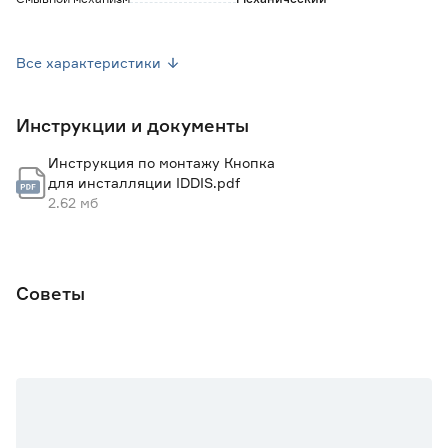
Гарантия
3 года
Все характеристики
Вес брутто (кг)
0.4
Инструкции и документы
Страна производства
Россия
Инструкция по монтажу Кнопка
Ширина (см)
24.5
для инсталляции IDDIS.pdf
2.62 мб
Советы