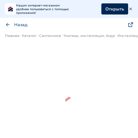
Нашим интернет-магазином
Открыть
удобнее пользоваться с помощью
приложения!
Назад
Главная
Каталог
Сантехника
Унитазы, инсталляции, биде
Инсталляц
Нет в наличии