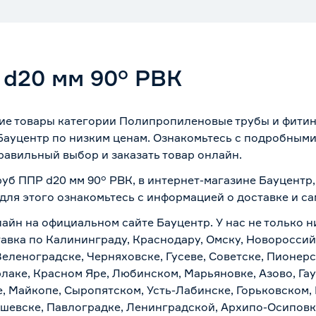
 d20 мм 90° РВК
гие товары категории Полипропиленовые трубы и фити
Бауцентр по низким ценам. Ознакомьтесь с подробными
равильный выбор и заказать товар онлайн.
руб ППР d20 мм 90° РВК, в интернет-магазине Бауцентр
 для этого ознакомьтесь с информацией о
доставке и с
лайн на официальном сайте Бауцентр. У нас не только н
тавка по Калининграду, Краснодару, Омску, Новороссий
Зеленоградске, Черняховске, Гусеве, Советске, Пионер
рлаке, Красном Яре, Любинском, Марьяновке, Азово, Га
е, Майкопе, Сыропятском, Усть-Лабинске, Горьковском,
ашевске, Павлоградке, Ленинградской, Архипо-Осиповк