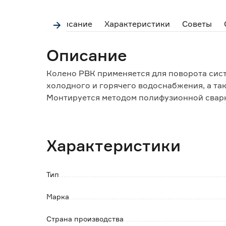
Описание
Характеристики
Советы
Описание
Колено РВК применяется для поворота сист
холодного и горячего водоснабжения, а та
Монтируется методом полифузионной свар
Особенности и преимущества:
- устойчивость к коррозии;
Характеристики
- высокая химическая сопротивляемость;
- долгий срок службы;
- быстрый и простой монтаж.
Тип
Марка
Страна производства