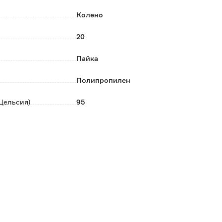
Колено
20
Пайка
Полипропилен
Цельсия)
95
25
0.016