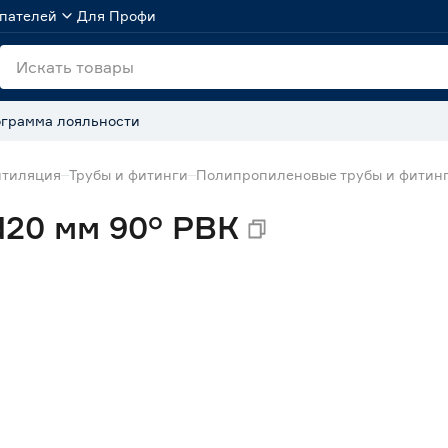
пателей
Для Профи
грамма лояльности
нтиляция
Трубы и фитинги
Полипропиленовые трубы и фитин
d20 мм 90° РВК