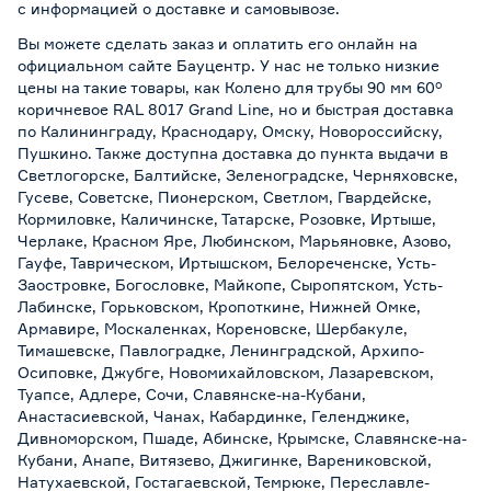
с информацией о
доставке и самовывозе
.
Вы можете сделать заказ и оплатить его онлайн на
официальном сайте Бауцентр. У нас не только низкие
цены на такие товары, как Колено для трубы 90 мм 60°
коричневое RAL 8017 Grand Line, но и быстрая доставка
по Калининграду, Краснодару, Омску, Новороссийску,
Пушкино. Также доступна доставка до пункта выдачи в
Светлогорске, Балтийске, Зеленоградске, Черняховске,
Гусеве, Советске, Пионерском, Светлом, Гвардейске,
Кормиловке, Каличинске, Татарске, Розовке, Иртыше,
Черлаке, Красном Яре, Любинском, Марьяновке, Азово,
Гауфе, Таврическом, Иртышском, Белореченске, Усть-
Заостровке, Богословке, Майкопе, Сыропятском, Усть-
Лабинске, Горьковском, Кропоткине, Нижней Омке,
Армавире, Москаленках, Кореновске, Шербакуле,
Тимашевске, Павлоградке, Ленинградской, Архипо-
Осиповке, Джубге, Новомихайловском, Лазаревском,
Туапсе, Адлере, Сочи, Славянске-на-Кубани,
Анастасиевской, Чанах, Кабардинке, Геленджике,
Дивноморском, Пшаде, Абинске, Крымске, Славянске-на-
Кубани, Анапе, Витязево, Джигинке, Варениковской,
Натухаевской, Гостагаевской, Темрюке, Переславле-