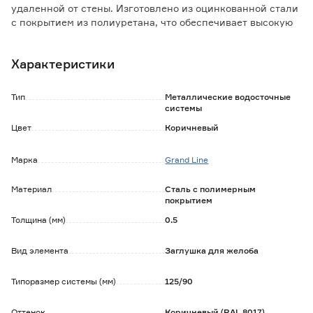
удаленной от стены. Изготовлено из оцинкованной стали
с покрытием из полиуретана, что обеспечивает высокую
жёсткость и устойчивость изделия к действию
атмосферных факторов. Является частью водосточной
Характеристики
системы Grand Line 125/90 мм, применяемой в
индивидуальном малоэтажном строительстве.
Тип
Металлические водосточные
Особенности и преимущества:
системы
- устойчивое к выцветанию полимерное покрытие
Цвет
Коричневый
сохраняет декоративные качества водостока на
протяжении длительного времени;
Марка
Grand Line
- комплектация водосточной системы Grand Line
включает все необходимые элементы для выполнения
монтажа на кровлю любой формы и размера.
Материал
Сталь с полимерным
покрытием
Толщина (мм)
0.5
Вид элемента
Заглушка для желоба
Типоразмер системы (мм)
125/90
Оттенок
Коричневый (RAL 8017)