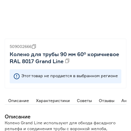
509002666
Колено для трубы 90 мм 60° коричневое
RAL 8017 Grand Line
Этот товар не продается в выбранном регионе
Описание
Характеристики
Советы
Отзывы
Ана
Описание
Колено Grand Line используют для обхода фасадного
рельефа и соединения трубы с воронкой желоба,