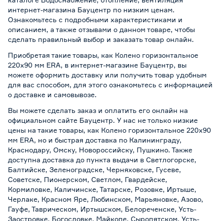
интернет-магазина Бауцентр по низким ценам.
Ознакомьтесь с подробными характеристиками и
описанием, а также отзывами о данном товаре, чтобы
сделать правильный выбор и заказать товар онлайн.
Приобретая такие товары, как Колено горизонтальное
220х90 мм ERA, в интернет-магазине Бауцентр, вы
можете оформить доставку или получить товар удобным
для вас способом, для этого ознакомьтесь с информацией
о
доставке и самовывозе
.
Вы можете сделать заказ и оплатить его онлайн на
официальном сайте Бауцентр. У нас не только низкие
цены на такие товары, как Колено горизонтальное 220х90
мм ERA, но и быстрая доставка по Калининграду,
Краснодару, Омску, Новороссийску, Пушкино. Также
доступна доставка до пункта выдачи в Светлогорске,
Балтийске, Зеленоградске, Черняховске, Гусеве,
Советске, Пионерском, Светлом, Гвардейске,
Кормиловке, Каличинске, Татарске, Розовке, Иртыше,
Черлаке, Красном Яре, Любинском, Марьяновке, Азово,
Гауфе, Таврическом, Иртышском, Белореченске, Усть-
Заостровке, Богословке, Майкопе, Сыропятском, Усть-