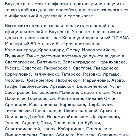
Бауцентр, вы можете оформить доставку или получить
товар удобным для вас способом, для этого ознакомьтесь
с информацией о
доставке и самовывозе
.
Вы можете сделать заказ и оплатить его онлайн на
официальном сайте Бауцентр. У нас не только низкие
цены на такие товары, как Колер универсальный TICIANA
Mix черный 80 мл, но и быстрая доставка по
Калининграду, Краснодару, Омску, Новороссийску,
Пушкино. Также доступна доставка до пункта выдачи в
Светлогорске, Балтийске, Зеленоградске, Черняховске,
Гусеве, Советске, Пионерском, Светлом, Гвардейске,
Кормиловке, Каличинске, Татарске, Розовке, Иртыше,
Черлаке, Красном Яре, Любинском, Марьяновке, Азово,
Гауфе, Таврическом, Иртышском, Белореченске, Усть-
Заостровке, Богословке, Майкопе, Сыропятском, Усть-
Лабинске, Горьковском, Кропоткине, Нижней Омке,
Армавире, Москаленках, Кореновске, Шербакуле,
Тимашевске, Павлоградке, Ленинградской, Архипо-
Осиповке, Джубге, Новомихайловском, Лазаревском,
Туапсе, Адлере, Сочи, Славянске-на-Кубани,
Анастасиевской, Чанах, Кабардинке, Геленджике,
Дивноморском, Пшаде, Абинске, Крымске, Славянске-на-