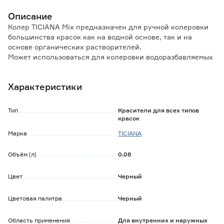
Описание
Колер TICIANA Mix предназначен для ручной колеровки
большинства красок как на водной основе, так и на
основе органических растворителей.
Может использоваться для колеровки водоразбавляемых
и алкидных бесцветных лаков.
Характеристики
Особенности и преимущества:
- имеет однородную массу, не комкается;
- светостойкий;
Тип
Красители для всех типов
- время высыхания при декоративной отделке не более 2
красок
часов.
Марка
TICIANA
Обратите внимание:
Объём (л)
0.08
Не рекомендуется для использования в сочетании с
силикатными, силиконовыми, полиэфирными,
полиуретановыми материалами.
Цвет
Черный
Цветовая палитра
Черный
Область применения
Для внутренних и наружных