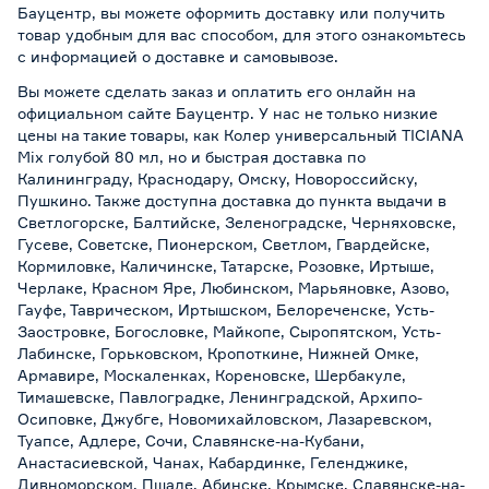
Бауцентр, вы можете оформить доставку или получить
товар удобным для вас способом, для этого ознакомьтесь
с информацией о
доставке и самовывозе
.
Вы можете сделать заказ и оплатить его онлайн на
официальном сайте Бауцентр. У нас не только низкие
цены на такие товары, как Колер универсальный TICIANA
Mix голубой 80 мл, но и быстрая доставка по
Калининграду, Краснодару, Омску, Новороссийску,
Пушкино. Также доступна доставка до пункта выдачи в
Светлогорске, Балтийске, Зеленоградске, Черняховске,
Гусеве, Советске, Пионерском, Светлом, Гвардейске,
Кормиловке, Каличинске, Татарске, Розовке, Иртыше,
Черлаке, Красном Яре, Любинском, Марьяновке, Азово,
Гауфе, Таврическом, Иртышском, Белореченске, Усть-
Заостровке, Богословке, Майкопе, Сыропятском, Усть-
Лабинске, Горьковском, Кропоткине, Нижней Омке,
Армавире, Москаленках, Кореновске, Шербакуле,
Тимашевске, Павлоградке, Ленинградской, Архипо-
Осиповке, Джубге, Новомихайловском, Лазаревском,
Туапсе, Адлере, Сочи, Славянске-на-Кубани,
Анастасиевской, Чанах, Кабардинке, Геленджике,
Дивноморском, Пшаде, Абинске, Крымске, Славянске-на-