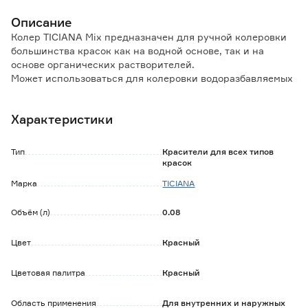
Описание
Колер TICIANA Mix предназначен для ручной колеровки
большинства красок как на водной основе, так и на
основе органических растворителей.
Может использоваться для колеровки водоразбавляемых
и алкидных бесцветных лаков.
Характеристики
Особенности и преимущества:
- имеет однородную массу, не комкается;
- светостойкий;
Тип
Красители для всех типов
- время высыхания при декоративной отделке не более 2
красок
часов.
Марка
TICIANA
Обратите внимание:
Объём (л)
0.08
Не рекомендуется для использования в сочетании с
силикатными, силиконовыми, полиэфирными,
полиуретановыми материалами.
Цвет
Красный
Цветовая палитра
Красный
Область применения
Для внутренних и наружных