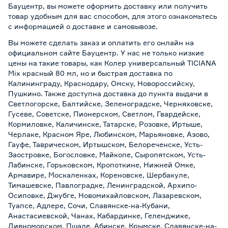
Бауцентр, вы можете оформить доставку или получить
товар удобным для вас способом, для этого ознакомьтесь
с информацией о
доставке и самовывозе
.
Вы можете сделать заказ и оплатить его онлайн на
официальном сайте Бауцентр. У нас не только низкие
цены на такие товары, как Колер универсальный TICIANA
Mix красный 80 мл, но и быстрая доставка по
Калининграду, Краснодару, Омску, Новороссийску,
Пушкино. Также доступна доставка до пункта выдачи в
Светлогорске, Балтийске, Зеленоградске, Черняховске,
Гусеве, Советске, Пионерском, Светлом, Гвардейске,
Кормиловке, Каличинске, Татарске, Розовке, Иртыше,
Черлаке, Красном Яре, Любинском, Марьяновке, Азово,
Гауфе, Таврическом, Иртышском, Белореченске, Усть-
Заостровке, Богословке, Майкопе, Сыропятском, Усть-
Лабинске, Горьковском, Кропоткине, Нижней Омке,
Армавире, Москаленках, Кореновске, Шербакуле,
Тимашевске, Павлоградке, Ленинградской, Архипо-
Осиповке, Джубге, Новомихайловском, Лазаревском,
Туапсе, Адлере, Сочи, Славянске-на-Кубани,
Анастасиевской, Чанах, Кабардинке, Геленджике,
Дивноморском, Пшаде, Абинске, Крымске, Славянске-на-