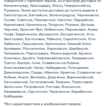
поворотное с тормозом черное, но и быстрая доставка по
Калининграду, Краснодару, Омску, Новороссийску,
Пушкино. Также доступна доставка до пункта выдачи в
Светлогорске, Балтийске, Зеленоградске, Черняховске,
Гусеве, Советске, Пионерском, Светлом, Гвардейске,
Кормиловке, Каличинске, Татарске, Розовке, Иртыше,
Черлаке, Красном Яре, Любинском, Марьяновке, Азово,
Гауфе, Таврическом, Иртышском, Белореченске, Усть-
Заостровке, Богословке, Майкопе, Сыропятском, Усть-
Лабинске, Горьковском, Кропоткине, Нижней Омке,
Армавире, Москаленках, Кореновске, Шербакуле,
Тимашевске, Павлоградке, Ленинградской, Архипо-
Осиповке, Джубге, Новомихайловском, Лазаревском,
Туапсе, Адлере, Сочи, Славянске-на-Кубани,
Анастасиевской, Чанах, Кабардинке, Геленджике,
Дивноморском, Пшаде, Абинске, Крымске, Славянске-на-
Кубани, Анапе, Витязево, Джигинке, Варениковской,
Натухаевской, Гостагаевской, Темрюке, Переславле-
Залесском, Петровском, Ростове, Исилькуле,
Называевске, Саргатском, Тюкалинске, Барабинске,
Куйбышеве.
*Все характеристики и изображения товаров