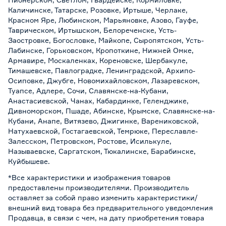
Каличинске, Татарске, Розовке, Иртыше, Черлаке,
Красном Яре, Любинском, Марьяновке, Азово, Гауфе,
Таврическом, Иртышском, Белореченске, Усть-
Заостровке, Богословке, Майкопе, Сыропятском, Усть-
Лабинске, Горьковском, Кропоткине, Нижней Омке,
Армавире, Москаленках, Кореновске, Шербакуле,
Тимашевске, Павлоградке, Ленинградской, Архипо-
Осиповке, Джубге, Новомихайловском, Лазаревском,
Туапсе, Адлере, Сочи, Славянске-на-Кубани,
Анастасиевской, Чанах, Кабардинке, Геленджике,
Дивноморском, Пшаде, Абинске, Крымске, Славянске-на-
Кубани, Анапе, Витязево, Джигинке, Варениковской,
Натухаевской, Гостагаевской, Темрюке, Переславле-
Залесском, Петровском, Ростове, Исилькуле,
Называевске, Саргатском, Тюкалинске, Барабинске,
Куйбышеве.
*Все характеристики и изображения товаров
предоставлены производителями. Производитель
оставляет за собой право изменить характеристики/
внешний вид товара без предварительного уведомления
Продавца, в связи с чем, на дату приобретения товара