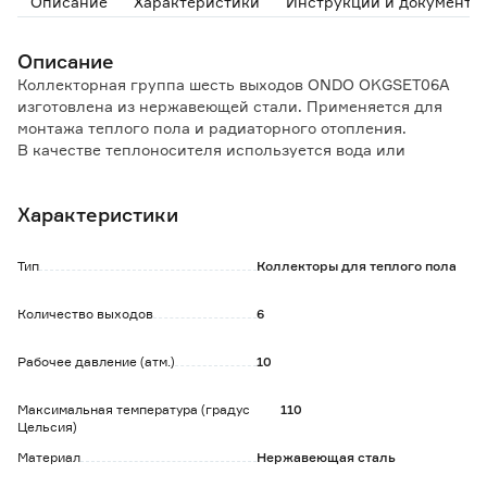
Описание
Характеристики
Инструкции и документы
Описание
Коллекторная группа шесть выходов ONDO OKGSET06A
изготовлена из нержавеющей стали. Применяется для
монтажа теплого пола и радиаторного отопления.
В качестве теплоносителя используется вода или
этиленгликоль, с содержанием гликоля менее 45%.
Характеристики
В комплекте: расходометры, сливные краны, крепления и
термостатические клапаны с защитными клапанами.
Насосно-смесительный узел приобретается отдельно.
Тип
Коллекторы для теплого пола
Коллекторная группа поставляется в собранном виде.
Автоматический воздухоотводчик и дренажный кран
Количество выходов
6
встроены в корпус.
Рабочее давление (атм.)
10
Диаметр подключения к системе водоснабжения: 1'.
Диаметр подключения отводов: 3/4', евроконус.
Максимальная температура (градус
110
Цельсия)
Срок службы 25 лет.
Материал
Нержавеющая сталь