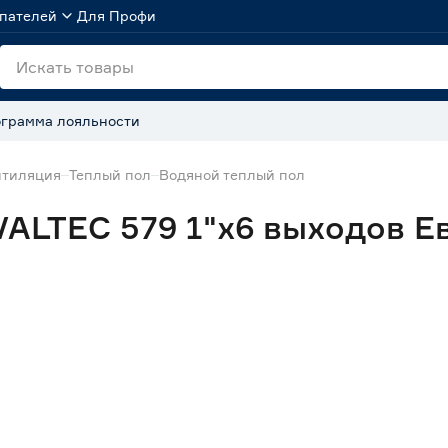
пателей
Для Профи
грамма лояльности
нтиляция
Теплый пол
Водяной теплый пол
VALTEC 579 1"х6 выходов Е