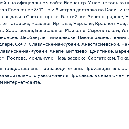
айн на официальном сайте Бауцентр. У нас не только н
ов Евроконус 3/4", но и быстрая доставка по Калининг
а выдачи в Светлогорске, Балтийске, Зеленоградске, Ч
ке, Татарске, Розовке, Иртыше, Черлаке, Красном Яре, 
ть-Заостровке, Богословке, Майкопе, Сыропятском, Уст
новске, Шербакуле, Тимашевске, Павлоградке, Ленинг
лере, Сочи, Славянске-на-Кубани, Анастасиевской, Ча
лавянске-на-Кубани, Анапе, Витязево, Джигинке, Варен
м, Ростове, Исилькуле, Называевске, Саргатском, Тюк
в предоставлены производителями. Производитель ост
дварительного уведомления Продавца, в связи с чем, н
м интернет-сайте.