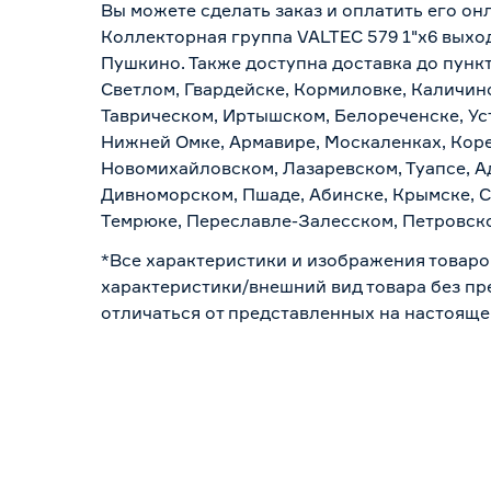
Вы можете сделать заказ и оплатить его онл
Коллекторная группа VALTEC 579 1"х6 выход
Пушкино. Также доступна доставка до пункт
Светлом, Гвардейске, Кормиловке, Каличинс
Таврическом, Иртышском, Белореченске, Ус
Нижней Омке, Армавире, Москаленках, Коре
Новомихайловском, Лазаревском, Туапсе, Ад
Дивноморском, Пшаде, Абинске, Крымске, С
Темрюке, Переславле-Залесском, Петровско
*Все характеристики и изображения товаро
характеристики/внешний вид товара без пре
отличаться от представленных на настояще