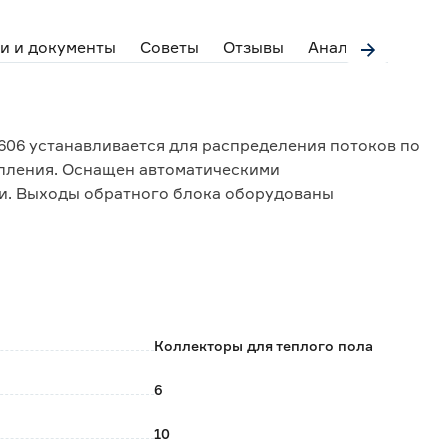
и и документы
Советы
Отзывы
Аналоги
606 устанавливается для распределения потоков по
опления. Оснащен автоматическими
и. Выходы обратного блока оборудованы
астроечными клапанами с расходомерами.
ра и фитинги из латуни CW617N, уплотнительные
 70Sh.
 выходов - 3/4', присоединение циркуляционных
в стандарта евроконус.
Коллекторы для теплого пола
6
10